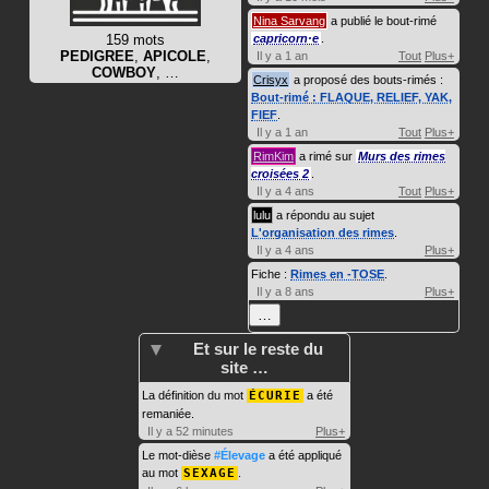
Nina Sarvang
a publié le bout-rimé
159 mots
capricorn·e
.
PEDIGREE
,
APICOLE
,
Il y a 1 an
Tout
Plus+
COWBOY
, …
Crisyx
a proposé des bouts-rimés :
Bout-rimé : FLAQUE, RELIEF, YAK,
FIEF
.
Il y a 1 an
Tout
Plus+
RimKim
a rimé sur
Murs des rimes
croisées 2
.
Il y a 4 ans
Tout
Plus+
lulu
a répondu au sujet
L'organisation des rimes
.
Il y a 4 ans
Plus+
Fiche :
Rimes en -TOSE
.
Il y a 8 ans
Plus+
…
Et sur le reste du
site …
La définition du mot
ÉCURIE
a été
remaniée.
Il y a 52 minutes
Plus+
Le mot-dièse
#Élevage
a été appliqué
au mot
SEXAGE
.