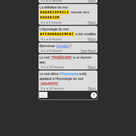
Il y a 6 heures
Plus+
La définition du mot
AQUARIOPHILE
renvoie vers
AQUARIUM
.
Il y a 6 heures
Plus+
L'étymologie du mot
AFFOURRAGEMENT
a été modifiée.
Il y a 8 heures
Plus+
Bienvenue
Angeline
!
Il y a 8 heures
Tout
Plus+
Le mot
TRISÉQUER
a un étymon
latin.
Il y a 10 heures
Plus+
Le mot-dièse
#Toponyme
a été
appliqué à l'étymologie du mot
JADARITE
.
Il y a 10 heures
Plus+
…
?