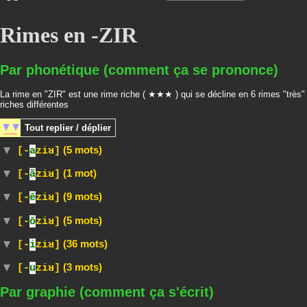
Rimes en -ZIR
Par phonétique (comment ça se prononce)
La rime en "ZIR" est une rime riche ( ★★★ ) qui se décline en 6 rimes "très"
riches différentes
Tout
replier / déplier
(5 mots)
[-
a
ziʁ]
(1 mot)
[-
ã
ziʁ]
(9 mots)
[-
ē
ziʁ]
(5 mots)
[-
ō
ziʁ]
(36 mots)
[-
i
ziʁ]
(3 mots)
[-
u
ziʁ]
Par graphie (comment ça s'écrit)