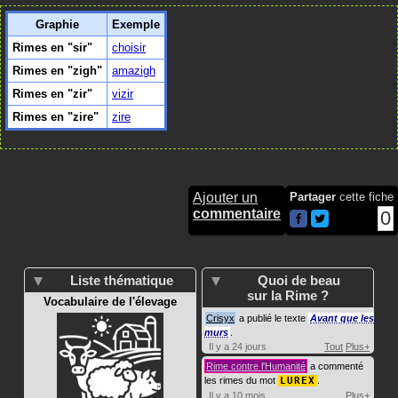
Graphie
Exemple
Rimes en "sir"
choisir
Rimes en "zigh"
amazigh
Rimes en "zir"
vizir
Rimes en "zire"
zire
Ajouter un
Partager
cette fiche
commentaire
0
Liste thématique
Quoi de beau
sur la Rime ?
Vocabulaire de l'élevage
Crisyx
a publié le texte
Avant que les
murs
.
Il y a 24 jours
Tout
Plus+
Rime contre l'Humanité
a commenté
les rimes du mot
LUREX
.
Il y a 10 mois
Plus+