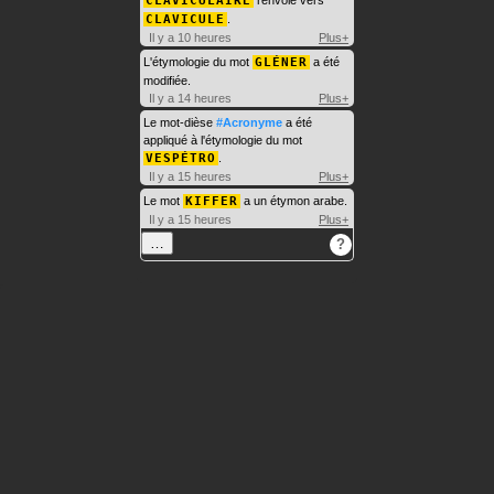
CLAVICULAIRE
renvoie vers
CLAVICULE
.
Il y a 10 heures
Plus+
L'étymologie du mot
GLÉNER
a été
modifiée.
Il y a 14 heures
Plus+
Le mot-dièse
#Acronyme
a été
appliqué à l'étymologie du mot
VESPÉTRO
.
Il y a 15 heures
Plus+
Le mot
KIFFER
a un étymon arabe.
Il y a 15 heures
Plus+
…
?