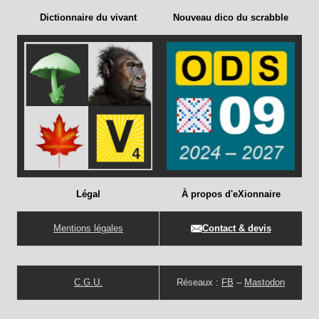
Dictionnaire du vivant
Nouveau dico du scrabble
Légal
À propos d'eXionnaire
Mentions légales
Contact & devis
C.G.U.
Réseaux :
FB
–
Mastodon