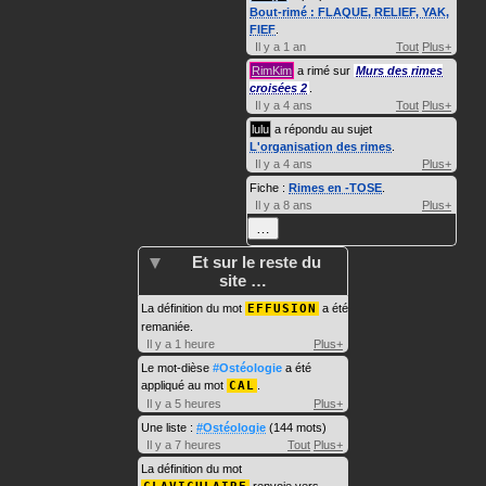
Bout-rimé : FLAQUE, RELIEF, YAK,
FIEF
.
Il y a 1 an
Tout
Plus+
RimKim
a rimé sur
Murs des rimes
croisées 2
.
Il y a 4 ans
Tout
Plus+
lulu
a répondu au sujet
L'organisation des rimes
.
Il y a 4 ans
Plus+
Fiche :
Rimes en -TOSE
.
Il y a 8 ans
Plus+
…
Et sur le reste du
site …
La définition du mot
EFFUSION
a été
remaniée.
Il y a 1 heure
Plus+
Le mot-dièse
#Ostéologie
a été
appliqué au mot
CAL
.
Il y a 5 heures
Plus+
Une liste :
#Ostéologie
(144 mots)
Il y a 7 heures
Tout
Plus+
La définition du mot