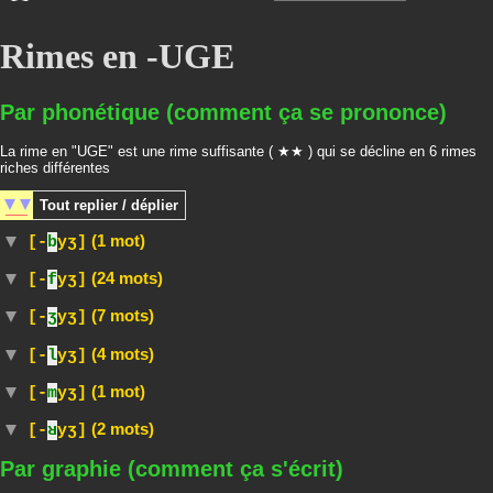
Rimes en -UGE
Par phonétique (comment ça se prononce)
La rime en "UGE" est une rime suffisante ( ★★ ) qui se décline en 6 rimes
riches différentes
Tout
replier / déplier
(1 mot)
[-
b
yʒ]
(24 mots)
[-
f
yʒ]
(7 mots)
[-
ʒ
yʒ]
(4 mots)
[-
l
yʒ]
(1 mot)
[-
m
yʒ]
(2 mots)
[-
ʁ
yʒ]
Par graphie (comment ça s'écrit)