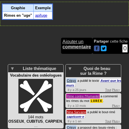
Graphie
Exemple
Rimes en "uge"
apifuge
Ajouter un
Partager
cette fiche
commentaire
0
Liste thématique
Quoi de beau
sur la Rime ?
Vocabulaire des ostéologues
Crisyx
a publié le texte
Avant que les
murs
.
Il y a 25 jours
Tout
Plus+
Rime contre l'Humanité
a commenté
les rimes du mot
LUREX
.
Il y a 10 mois
Plus+
Nina Sarvang
a publié le bout-rimé
144 mots
capricorn·e
.
OSSEUX
,
CUBITUS
,
CARPIEN
,
Il y a 1 an
Tout
Plus+
…
Crisyx
a proposé des bouts-rimés :