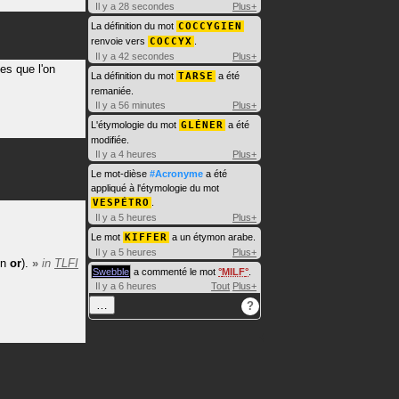
Il y a 28 secondes
Plus+
La définition du mot
COCCYGIEN
renvoie vers
COCCYX
.
Il y a 42 secondes
Plus+
es que l'on
La définition du mot
TARSE
a été
remaniée.
Il y a 56 minutes
Plus+
L'étymologie du mot
GLÉNER
a été
modifiée.
Il y a 4 heures
Plus+
Le mot-dièse
#Acronyme
a été
appliqué à l'étymologie du mot
VESPÉTRO
.
Il y a 5 heures
Plus+
Le mot
KIFFER
a un étymon arabe.
Il y a 5 heures
Plus+
en
or
).
»
in
TLFI
Swebble
a commenté le mot
MILF
.
Il y a 6 heures
Tout
Plus+
…
?