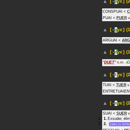
(2
[-
p
yɛ]
CONSPUAI
<
C
PUAI
<
PUER
v
(1
[-
g
yɛ]
ARGUAI
<
ARG
(1
[-
d
yɛ]
°
DUET
°
n.m.
C
#
(2
[-
t
yɛ]
TUAI
<
TUER
v.
ENTRETUAIEN
(2
[-
s
yɛ]
SUAI
<
SUER
v
Exsuder, élim
EMPLOI INTRA