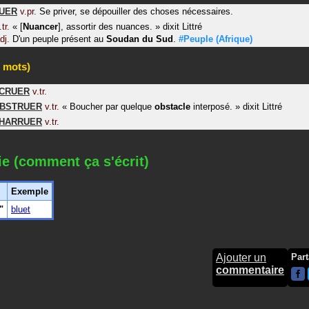
UER
v.pr.
Se priver, se dépouiller des choses nécessaires.
.tr.
«
[
Nuancer
], assortir des nuances.
»
dixit
Littré
dj.
D'un peuple présent au
Soudan du Sud
.
#Peuple
(Afrique)
 mots)
CRUER
v.tr.
BSTRUER
v.tr.
«
Boucher par quelque
obstacle
interposé.
»
dixit
Littré
HARRUER
v.tr.
ie (comment ça s'écrit)
Exemple
"
bluet
Ajouter un
Part
commentaire