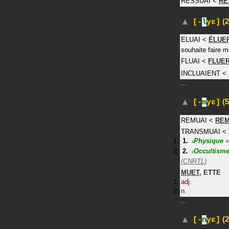
RESSUAI
<
RE
(2
[-
l
yɛ]
ELUAI
<
ÉLUE
souhaite faire m
FLUAI
<
FLUE
INCLUAIENT
<
…
(5
[-
m
yɛ]
REMUAI
<
RE
TRANSMUAI
<
Physique
«
#
Occultism
#
(CNRTL)
MUET
,
ETTE
adj.
n.
…
(2
[-
n
yɛ]