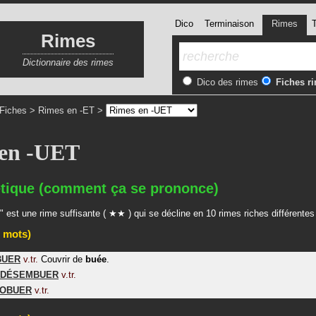
Dico
Terminaison
Rimes
T
Rimes
Dictionnaire des rimes
Dico des rimes
Fiches r
Fiches
>
Rimes en -ET
>
 en -UET
tique (comment ça se prononce)
 est une rime suffisante ( ★★ ) qui se décline en 10 rimes riches différentes
 mots)
BUER
v.tr.
Couvrir de
buée
.
DÉSEMBUER
v.tr.
OBUER
v.tr.