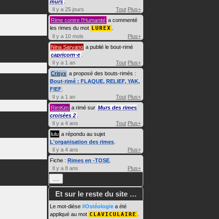
murs
.
Il y a 25 jours
Tout
Plus+
Rime contre l'Humanité
a commenté
les rimes du mot
LUREX
.
Il y a 10 mois
Plus+
Nina Sarvang
a publié le bout-rimé
capricorn·e
.
Il y a 1 an
Tout
Plus+
Crisyx
a proposé des bouts-rimés :
Bout-rimé : FLAQUE, RELIEF, YAK,
FIEF
.
Il y a 1 an
Tout
Plus+
RimKim
a rimé sur
Murs des rimes
croisées 2
.
Il y a 4 ans
Tout
Plus+
lulu
a répondu au sujet
L'organisation des rimes
.
Il y a 4 ans
Plus+
Fiche :
Rimes en -TOSE
.
Il y a 8 ans
Plus+
…
Et sur le reste du site …
Le mot-dièse
#Ostéologie
a été
appliqué au mot
CLAVICULAIRE
.