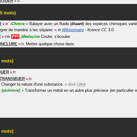
SSUER
v.tr.
5 mots)
R
v.tr.
Chimie
«
Balayer avec un fluide (
éluant
) des espèces chimiques varié
#
igrer de manière à les séparer.
»
in
Wiktionnaire
- licence CC 3.0.
R
v.intr.
PPI
Médecine
Couler, s'écouler.
#
INCLURE
v.tr.
Mettre quelque chose dans.
 mots)
MUER
v.tr.
TRANSMUER
v.tr.
Changer la nature d'une substance.
»
dixit
Littré
e
(alchimie)
«
Transformer un métal en un autre plus précieux (en particulier 
 mots)