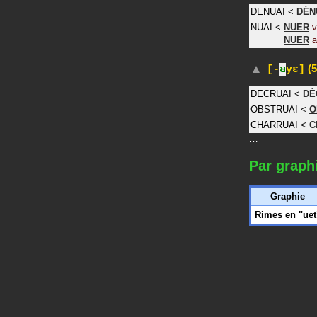
DENUAI
<
DÉN
NUAI
<
NUER
v
NUER
a
(5
[-
ʁ
yɛ]
DECRUAI
<
DÉ
OBSTRUAI
<
O
CHARRUAI
<
C
…
Par graph
Graphie
Rimes en "uet