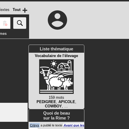
+
extes
Tout
imes
Liste thématique
Vocabulaire de l'élevage
159 mots
PEDIGREE
,
APICOLE
,
COWBOY
, …
Quoi de beau
sur la Rime ?
Crisyx
a publié le texte
Avant que les