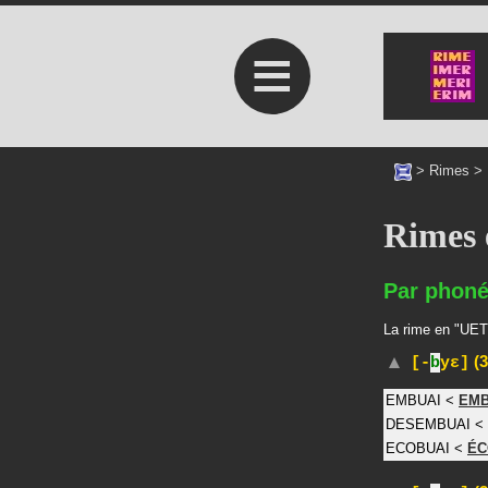
≡
>
Rimes
>
Rimes
Par phoné
La rime en "UET"
(3
[-
b
yɛ]
EMBUAI
<
EM
DESEMBUAI
<
ECOBUAI
<
ÉC