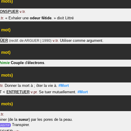
 mots)
ONSPUER
v.tr.
.tr.
«
Exhaler une
odeur
fétide
.
»
dixit
Littré
 mot)
ÜER
v.tr.
Utiliser comme argument.
(rectif. de ARGUER | 1990)
 mot)
himie
Couple
d'
électrons
.
 mots)
tr.
Donner la mort à ; ôter la vie à.
#Mort
T
<
ENTRETUER
v.pr.
Se tuer mutuellement.
#Mort
 mots)
.tr.
iner (de la
sueur
) par les pores de la peau.
Transpirer.
NSITIF