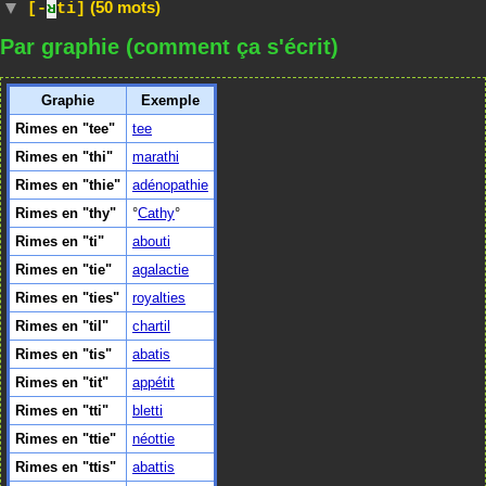
(50 mots)
[-
ʁ
ti]
Par graphie (comment ça s'écrit)
Graphie
Exemple
Rimes en "tee"
tee
Rimes en "thi"
marathi
Rimes en "thie"
adénopathie
Rimes en "thy"
Cathy
Rimes en "ti"
abouti
Rimes en "tie"
agalactie
Rimes en "ties"
royalties
Rimes en "til"
chartil
Rimes en "tis"
abatis
Rimes en "tit"
appétit
Rimes en "tti"
bletti
Rimes en "ttie"
néottie
Rimes en "ttis"
abattis