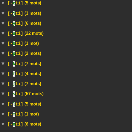
(5 mots)
[-
ɛ
ti]
(3 mots)
[-
j
ti]
(6 mots)
[-
y
ti]
(22 mots)
[-
u
ti]
(1 mot)
[-
b
ti]
(2 mots)
[-
p
ti]
(7 mots)
[-
k
ti]
(4 mots)
[-
f
ti]
(7 mots)
[-
∫
ti]
(57 mots)
[-
s
ti]
(5 mots)
[-
l
ti]
(1 mot)
[-
m
ti]
(6 mots)
[-
n
ti]