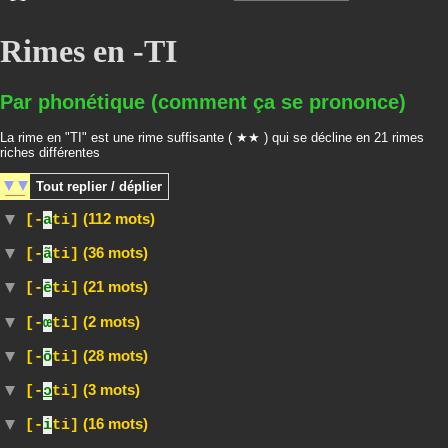
Rimes en -TI
Par phonétique (comment ça se prononce)
La rime en "TI" est une rime suffisante ( ★★ ) qui se décline en 21 rimes
riches différentes
Tout
replier / déplier
(112 mots)
[-
a
ti]
(36 mots)
[-
ã
ti]
(21 mots)
[-
ē
ti]
(2 mots)
[-
œ
ti]
(28 mots)
[-
ō
ti]
(3 mots)
[-
ɔ
ti]
(16 mots)
[-
i
ti]