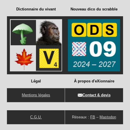
Dictionnaire du vivant
Nouveau dico du scrabble
Légal
À propos d'eXionnaire
Mentions légales
Contact & devis
C.G.U.
Réseaux :
FB
–
Mastodon