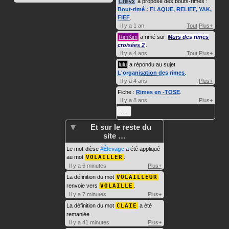
Crisyx
a proposé des bouts-rimés :
Bout-rimé : FLAQUE, RELIEF, YAK,
FIEF
.
Il y a 1 an
Tout
Plus+
RimKim
a rimé sur
Murs des rimes
croisées 2
.
Il y a 4 ans
Tout
Plus+
lulu
a répondu au sujet
L'organisation des rimes
.
Il y a 4 ans
Plus+
Fiche :
Rimes en -TOSE
.
Il y a 8 ans
Plus+
…
Et sur le reste du
site …
Le mot-dièse
#Élevage
a été appliqué
au mot
VOLAILLER
.
Il y a 6 minutes
Plus+
La définition du mot
VOLAILLEUR
renvoie vers
VOLAILLE
.
Il y a 7 minutes
Plus+
La définition du mot
CLAIE
a été
remaniée.
Il y a 41 minutes
Plus+