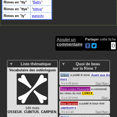
Rimes en "tty"
Betty
Rimes en "ttye"
trittye
Rimes en "ty"
eurocity
Ajouter un
Partager
cette fiche
commentaire
0
Liste thématique
Quoi de beau
sur la Rime ?
Vocabulaire des ostéologues
Crisyx
a publié le texte
Avant que les
murs
.
Il y a 26 jours
Tout
Plus+
Rime contre l'Humanité
a commenté
les rimes du mot
LUREX
.
Il y a 10 mois
Plus+
Nina Sarvang
a publié le bout-rimé
144 mots
capricorn·e
.
OSSEUX
,
CUBITUS
,
CARPIEN
,
Il y a 1 an
Tout
Plus+
…