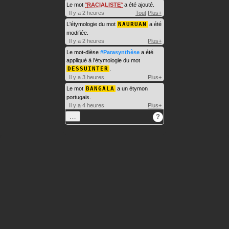
Le mot
RACIALISTE
a été ajouté.
Il y a 2 heures
Tout
Plus+
L'étymologie du mot
NAURUAN
a été
modifiée.
Il y a 2 heures
Plus+
Le mot-dièse
#Parasynthèse
a été
appliqué à l'étymologie du mot
DESSUINTER
.
Il y a 3 heures
Plus+
Le mot
BANGALA
a un étymon
portugais.
Il y a 4 heures
Plus+
…
?