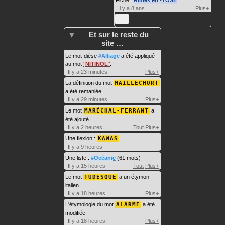
Fiche :
Rimes en -TOSE
.
Il y a 8 ans
Plus+
…
Et sur le reste du
site …
Le mot-dièse
#Alliage
a été appliqué
au mot
NITINOL
.
Il y a 23 minutes
Plus+
La définition du mot
MAILLECHORT
a été remaniée.
Il y a 29 minutes
Plus+
Le mot
MARÉCHAL-FERRANT
a
été ajouté.
Il y a 2 heures
Tout
Plus+
Une flexion :
KAWAS
Il y a 9 heures
Une liste :
#Océanie
(61 mots)
Il y a 15 heures
Tout
Plus+
Le mot
TUDESQUE
a un étymon
italien.
Il y a 18 heures
Plus+
L'étymologie du mot
ALARME
a été
modifiée.
Il y a 18 heures
Plus+