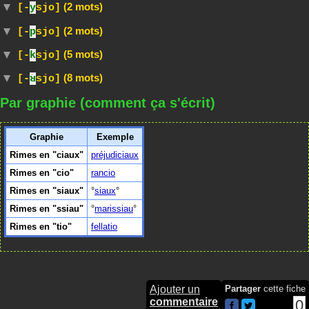
(2 mots)
[-
y
sjo]
(2 mots)
[-
p
sjo]
(5 mots)
[-
k
sjo]
(8 mots)
[-
ʁ
sjo]
Par graphie (comment ça s'écrit)
Graphie
Exemple
Rimes en "ciaux"
préjudiciaux
Rimes en "cio"
rancio
Rimes en "siaux"
siaux
Rimes en "ssiau"
marissiau
Rimes en "tio"
fellatio
Ajouter un
Partager
cette fiche
commentaire
0