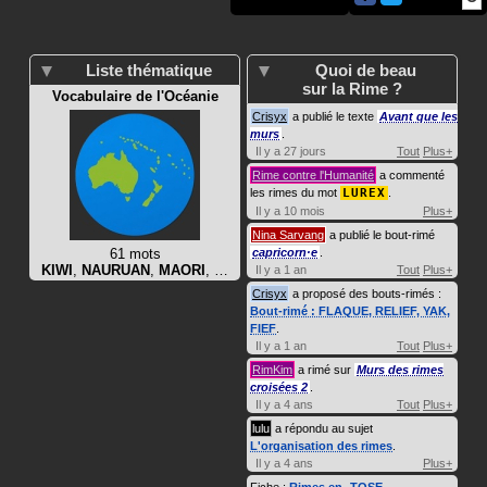
Liste thématique
Quoi de beau
sur la Rime ?
Vocabulaire de l'Océanie
Crisyx
a publié le texte
Avant que les
murs
.
Il y a 27 jours
Tout
Plus+
Rime contre l'Humanité
a commenté
les rimes du mot
LUREX
.
Il y a 10 mois
Plus+
Nina Sarvang
a publié le bout-rimé
61 mots
capricorn·e
.
KIWI
,
NAURUAN
,
MAORI
, …
Il y a 1 an
Tout
Plus+
Crisyx
a proposé des bouts-rimés :
Bout-rimé : FLAQUE, RELIEF, YAK,
FIEF
.
Il y a 1 an
Tout
Plus+
RimKim
a rimé sur
Murs des rimes
croisées 2
.
Il y a 4 ans
Tout
Plus+
lulu
a répondu au sujet
L'organisation des rimes
.
Il y a 4 ans
Plus+