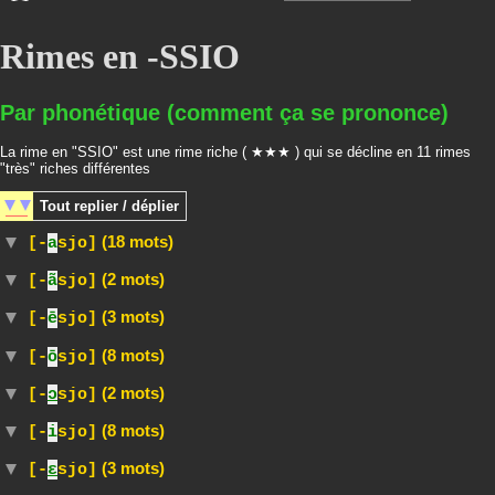
Rimes en -SSIO
Par phonétique (comment ça se prononce)
La rime en "SSIO" est une rime riche ( ★★★ ) qui se décline en 11 rimes
"très" riches différentes
Tout
replier / déplier
(18 mots)
[-
a
sjo]
(2 mots)
[-
ã
sjo]
(3 mots)
[-
ē
sjo]
(8 mots)
[-
ō
sjo]
(2 mots)
[-
ɔ
sjo]
(8 mots)
[-
i
sjo]
(3 mots)
[-
ɛ
sjo]