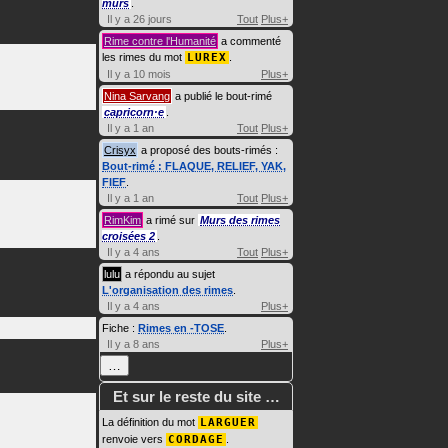
murs
.
Il y a 26 jours
Tout
Plus+
Rime contre l'Humanité
a commenté
les rimes du mot
LUREX
.
Il y a 10 mois
Plus+
Nina Sarvang
a publié le bout-rimé
capricorn·e
.
Il y a 1 an
Tout
Plus+
Crisyx
a proposé des bouts-rimés :
Bout-rimé : FLAQUE, RELIEF, YAK,
FIEF
.
Il y a 1 an
Tout
Plus+
RimKim
a rimé sur
Murs des rimes
croisées 2
.
Il y a 4 ans
Tout
Plus+
lulu
a répondu au sujet
L'organisation des rimes
.
Il y a 4 ans
Plus+
Fiche :
Rimes en -TOSE
.
Il y a 8 ans
Plus+
…
Et sur le reste du site …
La définition du mot
LARGUER
renvoie vers
CORDAGE
.