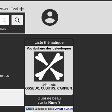
+
extes
Tout
imes
Liste thématique
Vocabulaire des ostéologues
érentes
144 mots
OSSEUX
,
CUBITUS
,
CARPIEN
,
…
Quoi de beau
sur la Rime ?
Crisyx
a publié le texte
Avant que les