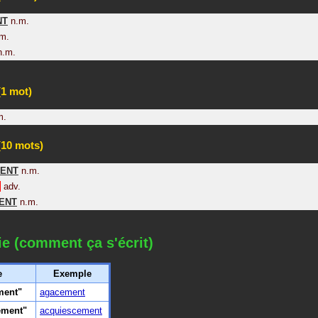
NT
n.m.
m.
n.m.
1 mot)
m.
10 mots)
ENT
n.m.
adv.
ENT
n.m.
ie (comment ça s'écrit)
e
Exemple
ment"
agacement
ement"
acquiescement