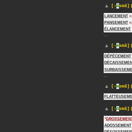
(
[-
ã
smã]
LANCEMENT
n
PANSEMENT
n
ÉLANCEMENT
…
(
[-
ē
smã]
DÉPÈCEMENT
DÉCAISSEME
SURBAISSEM
…
(
[-
ø
smã]
FLATTEUSEM
(
[-
ō
smã]
°
GROSSEMEN
ADOSSEMENT
DÉSOSSEMEN