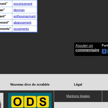
ment"
encensement
an"
desman
ant"
enthousiasmant
ement"
abaissement
ements"
ossements
Ajouter un
Part
commentaire
Nouveau dico du scrabble
Légal
Mentions légales