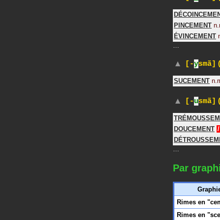
DÉCOINCEME
PINCEMENT
n.
ÉVINCEMENT
…
(
[-
y
smã]
SUCEMENT
n.
(
[-
u
smã]
TRÉMOUSSEM
DOUCEMENT
/
DÉTROUSSEM
…
Par graph
Graphi
Rimes en "ce
Rimes en "sc