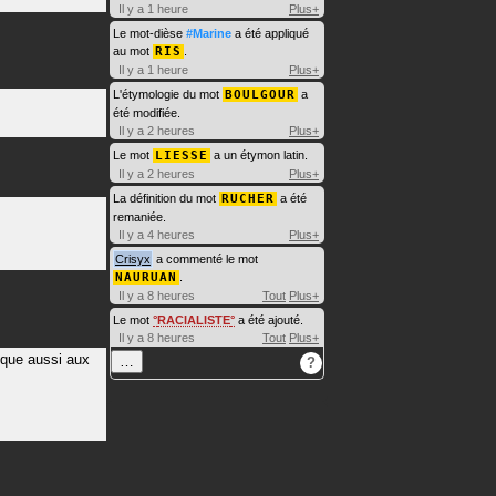
Il y a 1 heure
Plus+
Le mot-dièse
#Marine
a été appliqué
au mot
RIS
.
Il y a 1 heure
Plus+
L'étymologie du mot
BOULGOUR
a
été modifiée.
Il y a 2 heures
Plus+
Le mot
LIESSE
a un étymon latin.
Il y a 2 heures
Plus+
La définition du mot
RUCHER
a été
remaniée.
Il y a 4 heures
Plus+
Crisyx
a commenté le mot
NAURUAN
.
Il y a 8 heures
Tout
Plus+
Le mot
RACIALISTE
a été ajouté.
Il y a 8 heures
Tout
Plus+
lique aussi aux
…
?