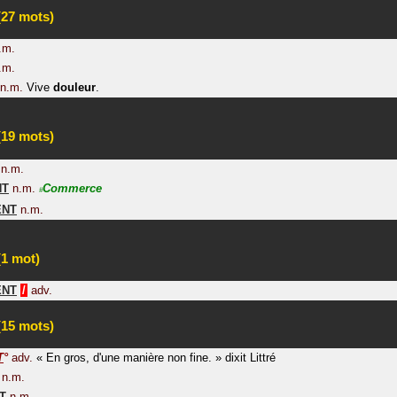
27 mots)
.m.
.m.
n.m.
Vive
douleur
.
19 mots)
n.m.
NT
n.m.
Commerce
#
ENT
n.m.
1 mot)
ENT
/
adv.
15 mots)
T
°
adv.
«
En gros, d'une manière non fine.
»
dixit
Littré
n.m.
T
n.m.