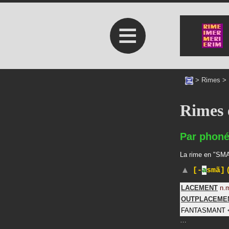
≡
>
Rimes
>
Rimes
Par phoné
La rime en "SMAN
(
[-
a
smã]
LACEMENT
n.
OUTPLACEME
FANTASMANT
…