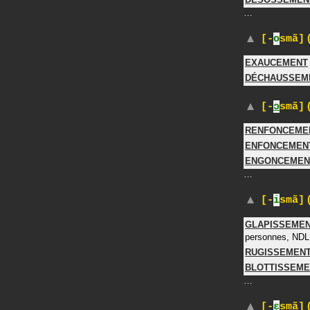
…
(
[-
o
smã]
EXAUCEMENT
DÉCHAUSSEM
(
[-
ɔ
smã]
RENFONCEME
ENFONCEMEN
ENGONCEMEN
…
(
[-
i
smã]
GLAPISSEME
personnes, NDL
RUGISSEMEN
BLOTTISSEME
…
(
[-
ɛ
smã]