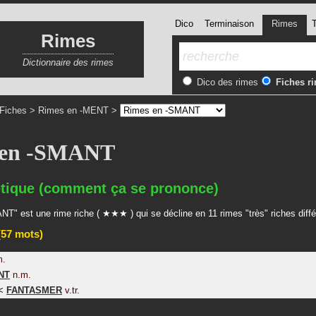
Dico
Terminaison
Rimes
T
Rimes
Dictionnaire des rimes
Dico des rimes
Fiches r
Fiches
>
Rimes en -MENT
>
 en -SMANT
tique (comment ça se prononce)
T" est une rime riche ( ★★★ ) qui se décline en 11 rimes "très" riches diff
57 mots)
m.
NT
n.m.
<
FANTASMER
v.tr.