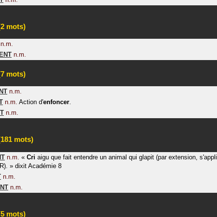
2 mots)
n.m.
ENT
n.m.
7 mots)
NT
n.m.
T
n.m.
Action d'
enfoncer
.
T
n.m.
181 mots)
NT
n.m.
«
Cri
aigu que fait entendre un animal qui glapit (par extension, s'app
R).
»
dixit
Académie 8
T
n.m.
NT
n.m.
5 mots)