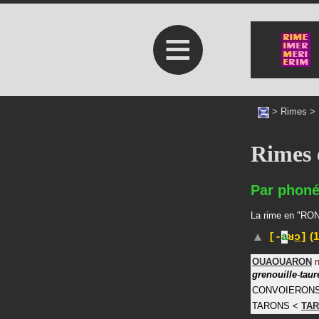
≡
>
Rimes
>
Rimes
Par phoné
La rime en "RON"
(1
[-
a
ʁ
ɔ
]
OUAOUARON
grenouille
-
taur
CONVOIERON
TARONS
<
TA