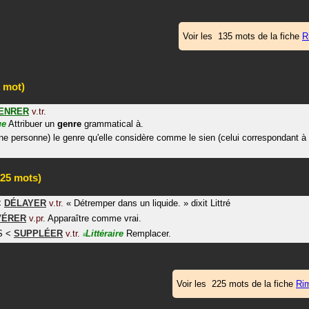
Voir les 135 mots de la fiche
R
 mot)
ENRER
v.tr.
ue
Attribuer un
genre
grammatical à.
une personne) le genre qu'elle considère comme le sien (celui correspondant 
25 mots)
<
DÉLAYER
v.tr.
«
Détremper dans un liquide.
»
dixit
Littré
VÉRER
v.pr.
Apparaître comme vrai.
S
<
SUPPLÉER
v.tr.
Littéraire
Remplacer.
#
Voir les 225 mots de la fiche
Ri