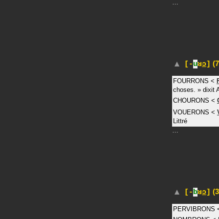
…
(7
[-
u
ʁ
ɔ
]
FOURRONS
<
choses.
»
dixit
CHOURONS
<
VOUERONS
<
Littré
…
(3
[-
b
ʁ
ɔ
]
PERVIBRONS