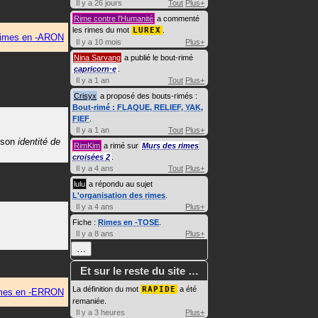
Il y a 26 jours
Tout
Plus+
Rime contre l'Humanité
a commenté
les rimes du mot
LUREX
.
imes en -ARON
Il y a 10 mois
Plus+
Nina Sarvang
a publié le bout-rimé
capricorn·e
.
Il y a 1 an
Tout
Plus+
Crisyx
a proposé des bouts-rimés :
Bout-rimé : FLAQUE, RELIEF, YAK,
FIEF
.
Il y a 1 an
Tout
Plus+
à son
identité de
RimKim
a rimé sur
Murs des rimes
croisées 2
.
Il y a 4 ans
Tout
Plus+
lulu
a répondu au sujet
L'organisation des rimes
.
Il y a 4 ans
Plus+
Fiche :
Rimes en -TOSE
.
Il y a 8 ans
Plus+
…
Et sur le reste du site …
La définition du mot
RAPIDE
a été
mes en -ERRON
remaniée.
Il y a 3 heures
Plus+