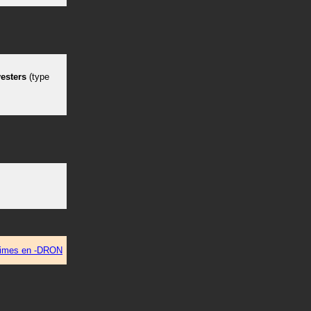
esters
(type
imes en -DRON