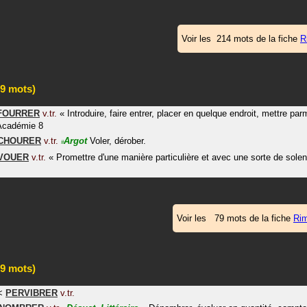
Voir les 214 mots de la fiche
R
9 mots)
FOURRER
v.tr.
«
Introduire, faire entrer, placer en quelque endroit, mettre par
Académie 8
CHOURER
v.tr.
Argot
Voler, dérober.
#
VOUER
v.tr.
«
Promettre d'une manière particulière et avec une sorte de solen
Voir les 79 mots de la fiche
Ri
9 mots)
<
PERVIBRER
v.tr.