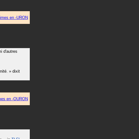
imes en -URON
mi d'autres
nité.
»
dixit
mes en -OURON