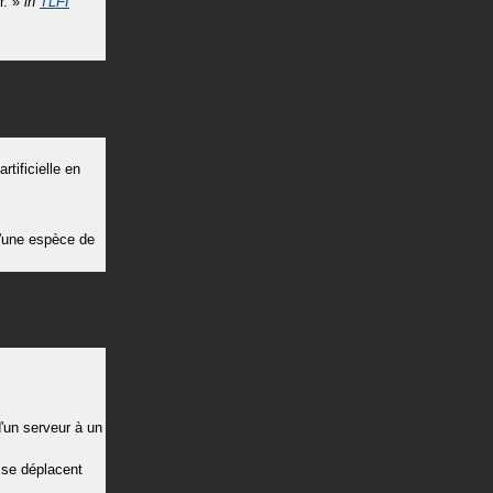
r.
»
in
TLFI
rtificielle en
d'une espèce de
d'un serveur à un
i se déplacent