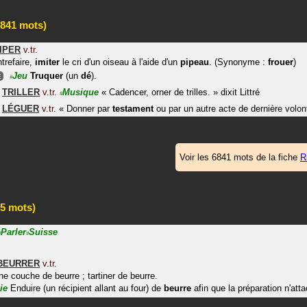
841 mots)
IPER
v.tr.
trefaire,
imiter
le cri d'un oiseau à l'aide d'un
pipeau
. (Synonyme :
frouer
)
Jeu
Truquer
(un
dé
).
E
#
<
TRILLER
v.tr.
Musique
«
Cadencer, orner de trilles.
»
dixit
Littré
#
<
LÉGUER
v.tr.
«
Donner par
testament
ou par un autre acte de dernière volon
Voir les 6841 mots de la fiche
R
5 mots)
Parler
Suisse
#
#
BEURRER
v.tr.
ne couche de beurre ; tartiner de beurre.
ie
Enduire (un récipient allant au four) de
beurre
afin que la préparation n'att