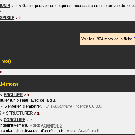
MUNIR
v.tr.
«
Garnir, pourvoir de ce qui est nécessaire ou utile en vue de tel ou
8
XPIRER
v.tr.
Voir les 874 mots de la fiche
 mot)
m.
14 mots)
<
ENGLUER
v.tr.
turer (un oiseau) avec de la glu.
«
S'enferrer, s'empêtrer.
»
in
Wiktionnaire
- licence CC 3.0.
S
<
STRUCTURER
v.tr.
<
CONCLURE
v.tr.
er définitivement.
»
dixit
Académie 8
 parlant d'un discours, d'un récit, etc.
»
dixit
Académie 8