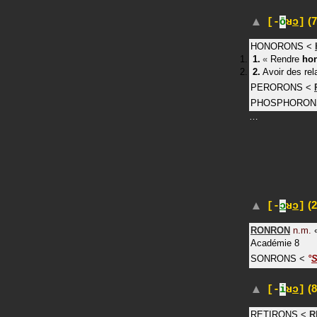
(7
[-
ō
ʁ
ɔ
]
HONORONS
<
«
Rendre
ho
Avoir des re
PERORONS
<
PHOSPHORON
…
(2
[-
ɔ
ʁ
ɔ
]
RONRON
n.m.
Académie 8
SONRONS
<
°
(8
[-
i
ʁ
ɔ
]
RETIRONS
<
R