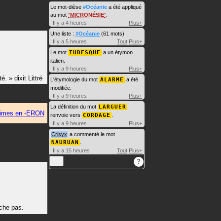
Le mot-dièse
#Océanie
a été appliqué
au mot
MICRONÉSIE
.
Il y a 4 heures
Plus+
Une liste :
#Océanie
(61 mots)
Il y a 5 heures
Tout
Plus+
Le mot
TUDESQUE
a un étymon
italien.
Il y a 9 heures
Plus+
té.
»
dixit
Littré
L'étymologie du mot
ALARME
a été
modifiée.
Il y a 9 heures
Plus+
La définition du mot
LARGUER
imes en -ERON
renvoie vers
CORDAGE
.
Il y a 9 heures
Plus+
Crisyx
a commenté le mot
NAURUAN
.
Il y a 15 heures
Tout
Plus+
…
?
ache pas.