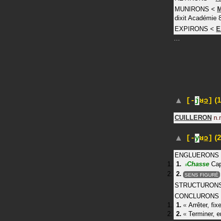
MUNIRONS
<
dixit
Académie 
EXPIRONS
<
E
…
(1
[-
j
ʁ
ɔ
]
CUILLERON
n.
(2
[-
y
ʁ
ɔ
]
ENGLUERONS
Chasse
Cap
#
SENS FIGURÉ
STRUCTURON
CONCLURONS
«
Arrêter, fix
«
Terminer, en