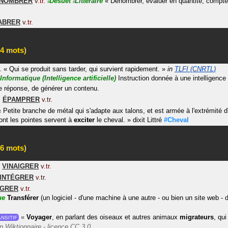
NOMBRER
v.tr.
Désuet
Littéraire
«
Dénombrer, évaluer en quantité, compte
#
#
ABRER
v.tr.
4 mots)
.
«
Qui se produit sans tarder, qui survient rapidement.
»
in
TLFI (CNRTL)
Informatique
(Intelligence artificielle)
Instruction donnée à une intelligence a
ne réponse, de générer un contenu.
<
ÉPAMPRER
v.tr.
«
Petite branche de métal qui s'adapte aux talons, et est armée à l'extrémité 
ont les pointes servent à
exciter
le cheval.
»
dixit
Littré
#Cheval
6 mots)
<
VINAIGRER
v.tr.
INTÉGRER
v.tr.
IGRER
v.tr.
ue
Transférer
(un logiciel - d'une machine à une autre - ou bien un site web - 
«
Voyager
, en parlant des oiseaux et autres animaux
migrateurs
, qu
NSITIF
in
Wiktionnaire
- licence CC 3.0.