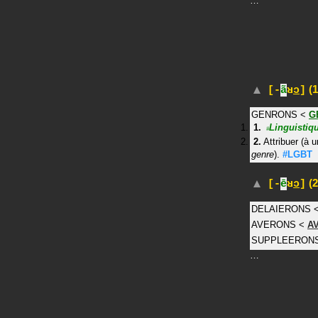
…
(1
[-
ã
ʁ
ɔ
]
GENRONS
<
G
Linguistiq
#
Attribuer (à 
genre
).
#LGBT
(2
[-
ē
ʁ
ɔ
]
DELAIERONS
AVERONS
<
A
SUPPLEERON
…