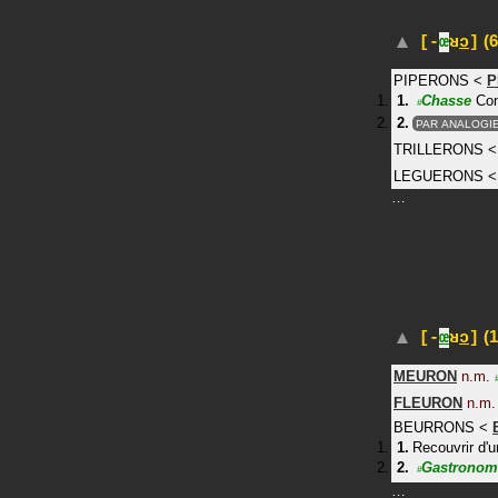
(6
[-
œ
ʁ
ɔ
]
PIPERONS
<
P
Chasse
Con
#
PAR ANALOGI
TRILLERONS
LEGUERONS
…
(1
[-
œ
ʁ
ɔ
]
MEURON
n.m.
FLEURON
n.m.
BEURRONS
<
Recouvrir d'u
Gastronom
#
…