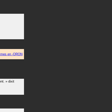
imes en -ORON
nt.
»
dixit