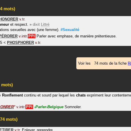
4 mots)
HONORER
v.tr.
nneur
et respect.
»
dixit
Littré
lations sexuelles avec (une femme).
#Sexualité
PÉRORER
v.intr.
PPI
Parler avec emphase, de manière prétentieuse.
S
<
PHOSPHORER
v.tr.
Voir les 74 mots de la fiche
R
 mots)
«
Ronflement
continu et sourd par lequel les
chats
expriment leur contenteme
SONRER
°
v.intr.
PPI
Parler
Belgique
Somnoler.
#
#
74 mots)
ETIRER
v.tr.
Enlever, reprendre.