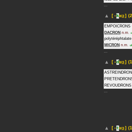
…
(2
[-
k
ʁ
ɔ
]
EMPOICRONS
DACRON
n.m.
#
polytéréphtalate
MICRON
n.m.
#
…
(1
[-
d
ʁ
ɔ
]
ASTREINDRO
PRETENDRON
REVOUDRONS
…
(1
[-
t
ʁ
ɔ
]