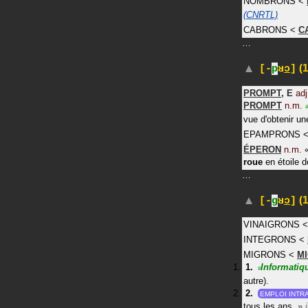
NOMBRONS
<
(CNRTL)
CABRONS
<
C
…
(1
[-
p
ʁ
ɔ
]
PROMPT
,
E
adj
PROMPT
n.m.
#
vue d'obtenir u
EPAMPRONS
ÉPERON
n.m.
roue
en étoile d
…
(1
[-
g
ʁ
ɔ
]
VINAIGRONS
INTEGRONS
<
MIGRONS
<
M
Informatiq
#
autre).
EMPLOI INTRA
tous les ans.
»