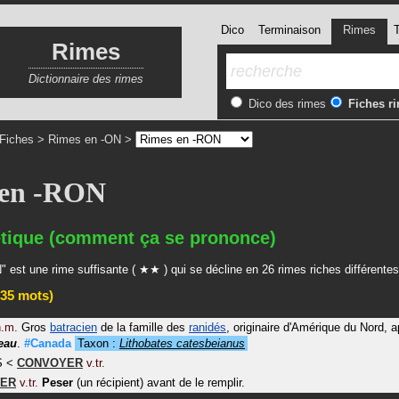
Dico
Terminaison
Rimes
T
Rimes
Dictionnaire des rimes
Dico des rimes
Fiches r
Fiches
>
Rimes en -ON
>
 en -RON
tique (comment ça se prononce)
 est une rime suffisante ( ★★ ) qui se décline en 26 rimes riches différentes
35 mots)
n.m.
Gros
batracien
de la famille des
ranidés
, originaire d'Amérique du Nord, 
eau
.
#Canada
Taxon :
Lithobates catesbeianus
S
<
CONVOYER
v.tr.
RER
v.tr.
Peser
(un récipient) avant de le remplir.