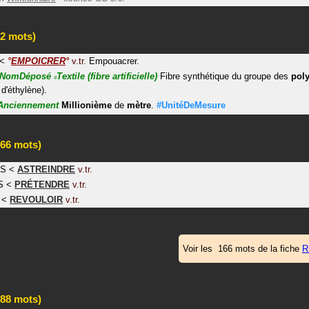
2 mots)
<
°
EMPOICRER
°
v.tr.
Empouacrer.
NomDéposé
Textile
(fibre artificielle)
Fibre synthétique du groupe des
poly
#
 d'éthylène).
Anciennement
Millionième
de
mètre
.
#UnitéDeMesure
66 mots)
NS
<
ASTREINDRE
v.tr.
S
<
PRÉTENDRE
v.tr.
<
REVOULOIR
v.tr.
Voir les 166 mots de la fiche
R
88 mots)