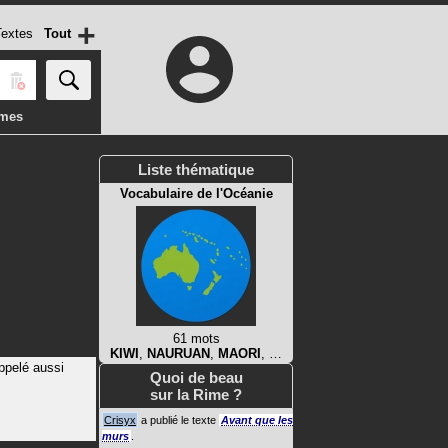
+
extes
Tout
imes
Liste thématique
Vocabulaire de l'Océanie
61 mots
KIWI
,
NAURUAN
,
MAORI
, …
appelé aussi
Quoi de beau
sur la Rime ?
Crisyx
a publié le texte
Avant que les
murs
.