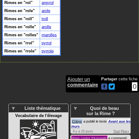
Rimes en "rol"
argyrol
Rimes en "role"
arole
Rimes en "roll"
troll
Rimes en "rolle"
arolle
Rimes en "rolles"
marolles
Rimes en "rrol"
pyrrol
Rimes en "rrole"
pyrrole
Ajouter un
Partager
cette fiche
commentaire
0
Liste thématique
Quoi de beau
sur la Rime ?
Vocabulaire de l'élevage
Crisyx
a publié le texte
Avant que les
murs
.
Il y a 25 jours
Tout
Plus+
Rime contre l'Humanité
a commenté