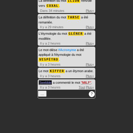
La définition du mot
ILION
renvoie
vers
COXAL
.
Dans 34 minutes
Plus+
La définition du mot
TARSE
a été
remaniée.
Il y a 29 minutes
Plus+
L'étymologie du mot
GLÉNER
a été
modifiée.
Il y a 2 heures
Plus+
Le mot-dièse
#Acronyme
a été
appliqué à l'étymologie du mot
VESPÉTRO
.
Il y a 3 heures
Plus+
Le mot
KIFFER
a un étymon arabe.
Il y a 3 heures
Plus+
Swebble
a commenté le mot
MILF
.
Il y a 3 heures
Tout
Plus+
…
?