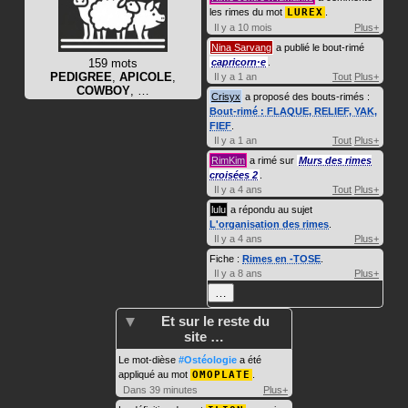
les rimes du mot
LUREX
.
Il y a 10 mois
Plus+
Nina Sarvang
a publié le bout-rimé
159 mots
capricorn·e
.
PEDIGREE
,
APICOLE
,
Il y a 1 an
Tout
Plus+
COWBOY
, …
Crisyx
a proposé des bouts-rimés :
Bout-rimé : FLAQUE, RELIEF, YAK,
FIEF
.
Il y a 1 an
Tout
Plus+
RimKim
a rimé sur
Murs des rimes
croisées 2
.
Il y a 4 ans
Tout
Plus+
lulu
a répondu au sujet
L'organisation des rimes
.
Il y a 4 ans
Plus+
Fiche :
Rimes en -TOSE
.
Il y a 8 ans
Plus+
…
Et sur le reste du
site …
Le mot-dièse
#Ostéologie
a été
appliqué au mot
OMOPLATE
.
Dans 39 minutes
Plus+