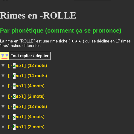
Rimes en -ROLLE
Par phonétique (comment ça se prononce)
La rime en "ROLLE" est une rime riche ( ★★★ ) qui se décline en 17 rimes
"très" riches différentes
Tout
replier / déplier
(12 mots)
[-
a
ʁɔl]
(14 mots)
[-
ē
ʁɔl]
(4 mots)
[-
œ
ʁɔl]
(2 mots)
[-
ō
ʁɔl]
(12 mots)
[-
i
ʁɔl]
(4 mots)
[-
y
ʁɔl]
(2 mots)
[-
b
ʁɔl]