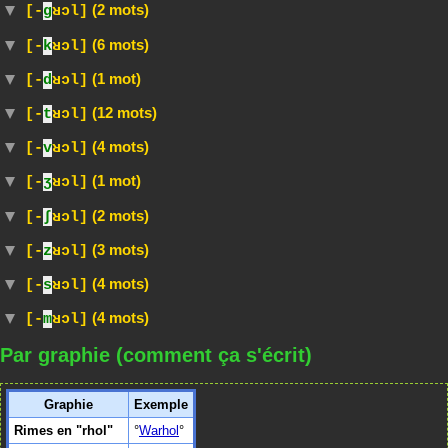
(2 mots)
[-
g
ʁɔl]
(6 mots)
[-
k
ʁɔl]
(1 mot)
[-
d
ʁɔl]
(12 mots)
[-
t
ʁɔl]
(4 mots)
[-
v
ʁɔl]
(1 mot)
[-
ʒ
ʁɔl]
(2 mots)
[-
∫
ʁɔl]
(3 mots)
[-
z
ʁɔl]
(4 mots)
[-
s
ʁɔl]
(4 mots)
[-
m
ʁɔl]
Par graphie (comment ça s'écrit)
Graphie
Exemple
Rimes en "rhol"
Warhol