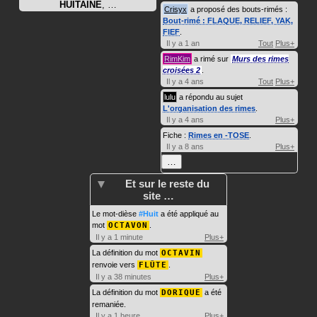
HUITAINE
, …
Crisyx
a proposé des bouts-rimés :
Bout-rimé : FLAQUE, RELIEF, YAK,
FIEF
.
Il y a 1 an
Tout
Plus+
RimKim
a rimé sur
Murs des rimes
croisées 2
.
Il y a 4 ans
Tout
Plus+
lulu
a répondu au sujet
L'organisation des rimes
.
Il y a 4 ans
Plus+
Fiche :
Rimes en -TOSE
.
Il y a 8 ans
Plus+
…
Et sur le reste du
site …
Le mot-dièse
#Huit
a été appliqué au
mot
OCTAVON
.
Il y a 1 minute
Plus+
La définition du mot
OCTAVIN
renvoie vers
FLÛTE
.
Il y a 38 minutes
Plus+
La définition du mot
DORIQUE
a été
remaniée.
Il y a 1 heure
Plus+