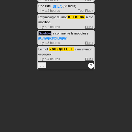
Une liste :
#Huit
(38 mots)
Il y a 2 heures
Tout
Plus+
L'étymologie du mot
OCTODON
a été
modifiée.
Il y a 2 heures
Plus+
Swebble
a commenté le mot-dièse
#Groupe#Musique
.
Il y a 3 heures
Plus+
Le mot
ROUSQUILLE
a un étymon
espagnol.
Il y a 4 heures
Plus+
…
?