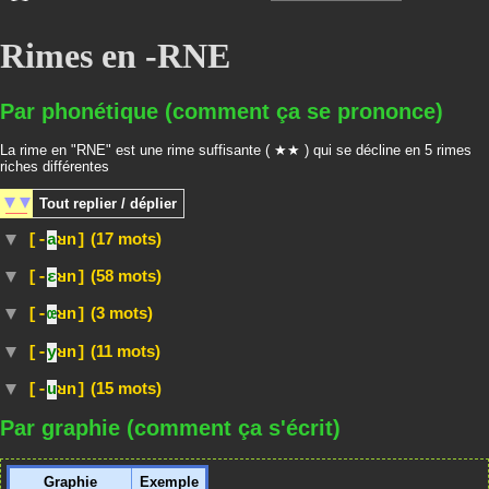
Rimes en -RNE
Par phonétique (comment ça se prononce)
La rime en "RNE" est une rime suffisante ( ★★ ) qui se décline en 5 rimes
riches différentes
Tout
replier / déplier
(17 mots)
[-
a
ʁn]
(58 mots)
[-
ɛ
ʁn]
(3 mots)
[-
œ
ʁn]
(11 mots)
[-
y
ʁn]
(15 mots)
[-
u
ʁn]
Par graphie (comment ça s'écrit)
Graphie
Exemple