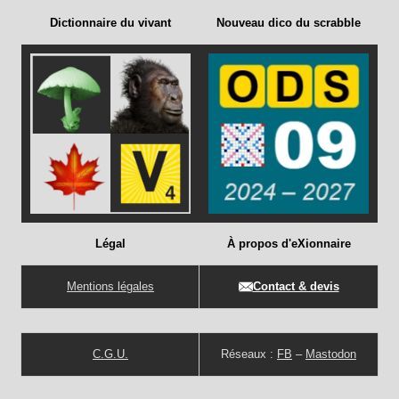
Dictionnaire du vivant
Nouveau dico du scrabble
Légal
À propos d'eXionnaire
Mentions légales
Contact & devis
C.G.U.
Réseaux :
FB
–
Mastodon