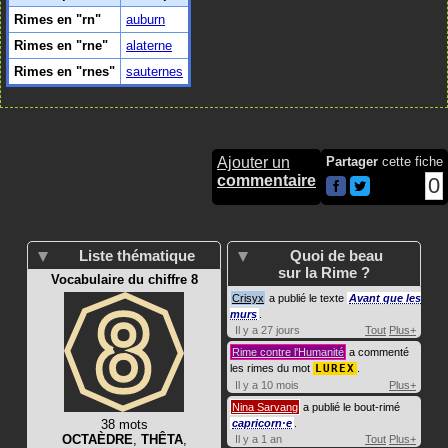
Rimes en "rn"
auburn
Rimes en "rne"
alaterne
Rimes en "rnes"
sauternes
Ajouter un
Partager
cette fiche
commentaire
0
Liste thématique
Quoi de beau
sur la Rime ?
Vocabulaire du chiffre 8
Crisyx
a publié le texte
Avant que les
murs
.
Il y a 27 jours
Tout
Plus+
Rime contre l'Humanité
a commenté
les rimes du mot
LUREX
.
Il y a 10 mois
Plus+
Nina Sarvang
a publié le bout-rimé
38 mots
capricorn·e
.
OCTAÈDRE
,
THÊTA
,
Il y a 1 an
Tout
Plus+