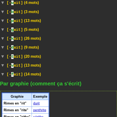
(4 mots)
[-
u
ʁit]
(3 mots)
[-
b
ʁit]
(13 mots)
[-
p
ʁit]
(5 mots)
[-
g
ʁit]
(26 mots)
[-
k
ʁit]
(9 mots)
[-
d
ʁit]
(20 mots)
[-
t
ʁit]
(13 mots)
[-
v
ʁit]
(14 mots)
[-
f
ʁit]
Par graphie (comment ça s'écrit)
Graphie
Exemple
Rimes en "rit"
durit
Rimes en "rite"
penthrite
Rimes en "rithe"
cérithe