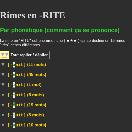
Rimes en -RITE
Par phonétique (comment ça se prononce)
La rime en "RITE" est une rime riche ( ★★★ ) qui se décline en 16 rimes
"très" riches différentes
Tout
replier / déplier
(11 mots)
[-
a
ʁit]
(45 mots)
[-
ē
ʁit]
(1 mot)
[-
œ
ʁit]
(6 mots)
[-
œ
ʁit]
(19 mots)
[-
ō
ʁit]
(5 mots)
[-
i
ʁit]
(10 mots)
[-
y
ʁit]