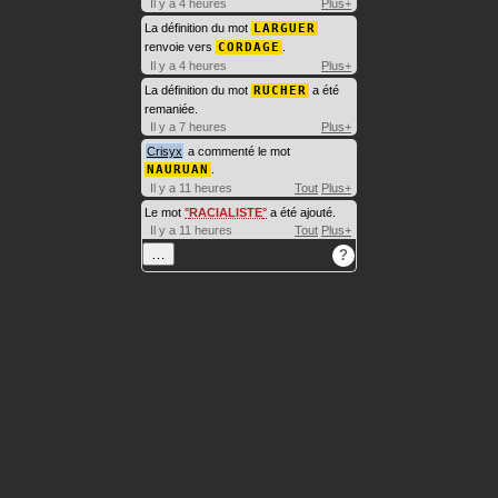
Il y a 4 heures
Plus+
La définition du mot
LARGUER
renvoie vers
CORDAGE
.
Il y a 4 heures
Plus+
La définition du mot
RUCHER
a été
remaniée.
Il y a 7 heures
Plus+
Crisyx
a commenté le mot
NAURUAN
.
Il y a 11 heures
Tout
Plus+
Le mot
RACIALISTE
a été ajouté.
Il y a 11 heures
Tout
Plus+
…
?