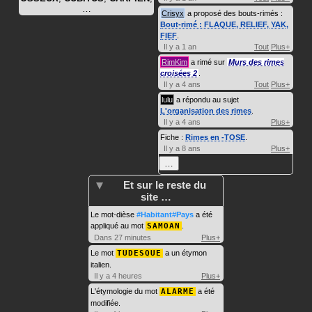
…
Crisyx
a proposé des bouts-rimés :
Bout-rimé : FLAQUE, RELIEF, YAK,
FIEF
.
Il y a 1 an
Tout
Plus+
RimKim
a rimé sur
Murs des rimes
croisées 2
.
Il y a 4 ans
Tout
Plus+
lulu
a répondu au sujet
L'organisation des rimes
.
Il y a 4 ans
Plus+
Fiche :
Rimes en -TOSE
.
Il y a 8 ans
Plus+
…
Et sur le reste du
site …
Le mot-dièse
#Habitant#Pays
a été
appliqué au mot
SAMOAN
.
Dans 27 minutes
Plus+
Le mot
TUDESQUE
a un étymon
italien.
Il y a 4 heures
Plus+
L'étymologie du mot
ALARME
a été
modifiée.