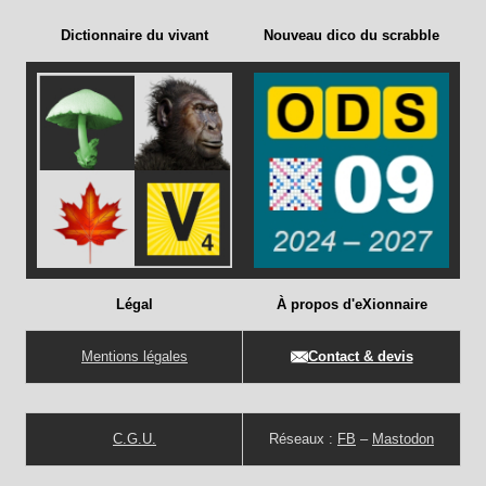
Dictionnaire du vivant
Nouveau dico du scrabble
Légal
À propos d'eXionnaire
Mentions légales
Contact & devis
C.G.U.
Réseaux :
FB
–
Mastodon