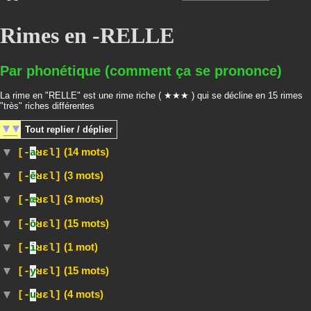
Rimes en -RELLE
Par phonétique (comment ça se prononce)
La rime en "RELLE" est une rime riche ( ★★★ ) qui se décline en 15 rimes
"très" riches différentes
Tout
replier / déplier
(14 mots)
[-
a
ʁɛl]
(3 mots)
[-
ē
ʁɛl]
(3 mots)
[-
œ
ʁɛl]
(15 mots)
[-
ō
ʁɛl]
(1 mot)
[-
i
ʁɛl]
(15 mots)
[-
y
ʁɛl]
(4 mots)
[-
u
ʁɛl]