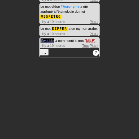
Le mot-dièse
#Acronyme
a été
appliqué à l'étymologie du mot
VESPÉTRO
.
Il y a 10 heures
Plus+
Le mot
KIFFER
a un étymon arabe.
Il y a 10 heures
Plus+
Swebble
a commenté le mot
MILF
.
Il y a 10 heures
Tout
Plus+
…
?