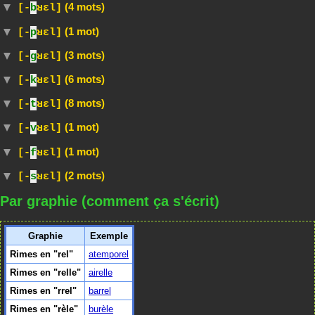
(4 mots)
[-
b
ʁɛl]
(1 mot)
[-
p
ʁɛl]
(3 mots)
[-
g
ʁɛl]
(6 mots)
[-
k
ʁɛl]
(8 mots)
[-
t
ʁɛl]
(1 mot)
[-
v
ʁɛl]
(1 mot)
[-
f
ʁɛl]
(2 mots)
[-
s
ʁɛl]
Par graphie (comment ça s'écrit)
Graphie
Exemple
Rimes en "rel"
atemporel
Rimes en "relle"
airelle
Rimes en "rrel"
barrel
Rimes en "rèle"
burèle