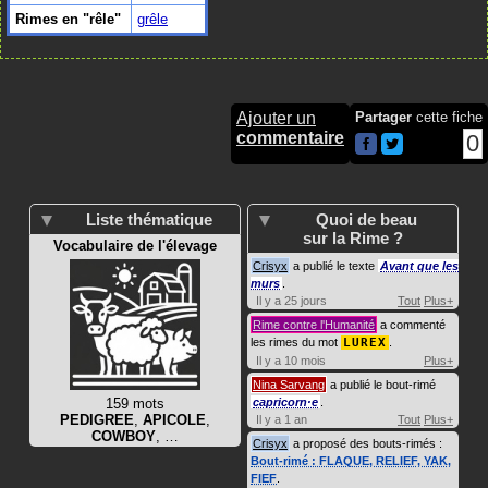
Rimes en "rêle"
grêle
Ajouter un
Partager
cette fiche
commentaire
0
Liste thématique
Quoi de beau
sur la Rime ?
Vocabulaire de l'élevage
Crisyx
a publié le texte
Avant que les
murs
.
Il y a 25 jours
Tout
Plus+
Rime contre l'Humanité
a commenté
les rimes du mot
LUREX
.
Il y a 10 mois
Plus+
Nina Sarvang
a publié le bout-rimé
159 mots
capricorn·e
.
PEDIGREE
,
APICOLE
,
Il y a 1 an
Tout
Plus+
COWBOY
, …
Crisyx
a proposé des bouts-rimés :
Bout-rimé : FLAQUE, RELIEF, YAK,
FIEF
.