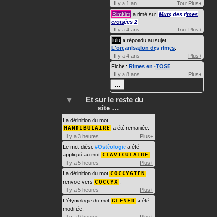
Il y a 1 an
Tout
Plus+
RimKim
a rimé sur
Murs des rimes
croisées 2
.
Il y a 4 ans
Tout
Plus+
lulu
a répondu au sujet
L'organisation des rimes
.
Il y a 4 ans
Plus+
Fiche :
Rimes en -TOSE
.
Il y a 8 ans
Plus+
…
Et sur le reste du
site …
La définition du mot
MANDIBULAIRE
a été remaniée.
Il y a 3 heures
Plus+
Le mot-dièse
#Ostéologie
a été
appliqué au mot
CLAVICULAIRE
.
Il y a 5 heures
Plus+
La définition du mot
COCCYGIEN
renvoie vers
COCCYX
.
Il y a 5 heures
Plus+
L'étymologie du mot
GLÉNER
a été
modifiée.
Il y a 9 heures
Plus+