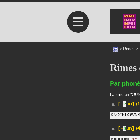
≡
>
Rimes
>
Rimes
Par phoné
La rime en "OUNE
(1
[-
e
un]
KNOCKDOWN
(4
[-
b
un]
BABOUNE
n.f.