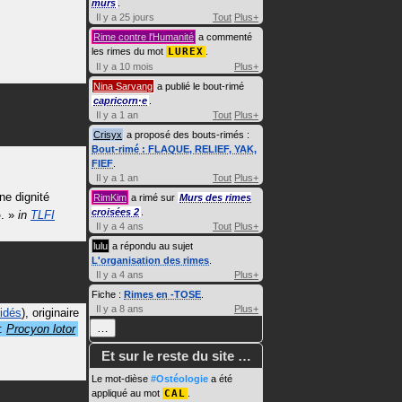
murs
.
Il y a 25 jours
Tout
Plus+
Rime contre l'Humanité
a commenté
les rimes du mot
LUREX
.
Il y a 10 mois
Plus+
Nina Sarvang
a publié le bout-rimé
capricorn·e
.
Il y a 1 an
Tout
Plus+
Crisyx
a proposé des bouts-rimés :
Bout-rimé : FLAQUE, RELIEF, YAK,
FIEF
.
Il y a 1 an
Tout
Plus+
ne dignité
RimKim
a rimé sur
Murs des rimes
croisées 2
.
o
.
»
in
TLFI
Il y a 4 ans
Tout
Plus+
lulu
a répondu au sujet
L'organisation des rimes
.
Il y a 4 ans
Plus+
Fiche :
Rimes en -TOSE
.
Il y a 8 ans
Plus+
idés
), originaire
…
 :
Procyon lotor
Et sur le reste du site …
Le mot-dièse
#Ostéologie
a été
appliqué au mot
CAL
.