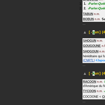
Parler
Qué
#
#
Parler
Qué
#
#
TABUN
n.m.
BOBUN
n.m.
Sa
…
(4
[-
g
un]
SHOGUN
n.m.
GOUGOUNE
n.
SHOGOUN
n.m
héréditaire qui f
(CNRTL)
#Japo
…
(4
[-
k
un]
RACOON
n.m.
d'Amérique du No
TYCOON
n.m.
#
COCOONE
<
C
…