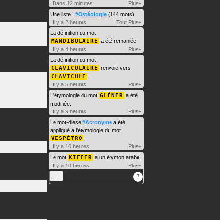
Dans 12 minutes
Plus+
Une liste :
#Ostéologie
(144 mots)
Il y a 2 heures
Tout
Plus+
La définition du mot
MANDIBULAIRE
a été remaniée.
Il y a 4 heures
Plus+
La définition du mot
CLAVICULAIRE
renvoie vers
CLAVICULE
.
Il y a 5 heures
Plus+
L'étymologie du mot
GLÉNER
a été
modifiée.
Il y a 9 heures
Plus+
Le mot-dièse
#Acronyme
a été
appliqué à l'étymologie du mot
VESPÉTRO
.
Il y a 10 heures
Plus+
Le mot
KIFFER
a un étymon arabe.
Il y a 10 heures
Plus+
…
?