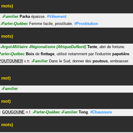
 mots)
.
Familier
Parka
épaisse.
#Vêtement
#
Parler
Québec
Femme facile, prostituée.
#Prostitution
#
#
 mots)
Argot
Militaire
Régionalisme
(AfriqueDuNord)
Tente
, abri de fortune.
#
#
#
Parler
Québec
Bois
de
flottage
, utilisé notamment par l'industrie
papetière
.
#
POUTOUNER
v.tr.
Familier
Dans le Sud, donner des
poutous
, embrasser.
#
 mot)
.
Familier
#
 mot)
<
GOUGOUNE
n.f.
Parler
Québec
Familier
Tong
.
#Chaussure
#
#
#
 mots)