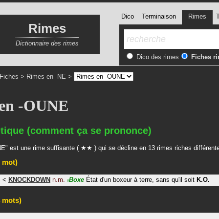
Dico
Terminaison
Rimes
T
Rimes
Dictionnaire des rimes
Dico des rimes
Fiches r
Fiches
>
Rimes en -NE
>
 en -OUNE
tique (comment ça se prononce)
" est une rime suffisante ( ★★ ) qui se décline en 13 rimes riches différent
 mot)
S
<
KNOCKDOWN
n.m.
Boxe
État d'un boxeur à terre, sans qu'il soit
K.O.
#
 mots)