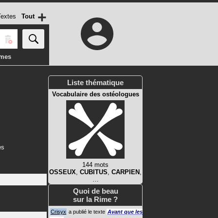
+
extes
Tout
imes
Liste thématique
Vocabulaire des ostéologues
es
144 mots
OSSEUX
,
CUBITUS
,
CARPIEN
,
…
Quoi de beau
sur la Rime ?
Crisyx
a publié le texte
Avant que les