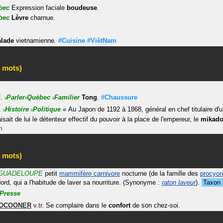
bec
Expression faciale
boudeuse
.
bec
Lèvre
charnue.
lade
vietnamienne.
#Cuisine
#ViêtNam
 mots)
f.
Parler
Québec
Familier
Tong
.
#Chaussure
#
#
#
.
Histoire
Politique
«
Au Japon de 1192 à 1868, général en chef titulaire d'u
#
#
aisait de lui le détenteur effectif du pouvoir à la place de l'empereur, le
mikad
n
 mots)
GUADELOUPE
petit
mammifère carnivore
nocturne (de la famille des
procyon
rd, qui a l'habitude de laver sa nourriture.
(Synonyme :
raton laveur
)
.
Taxon
Presse
OCOONER
v.tr.
Se complaire dans le
confort
de son chez-soi.