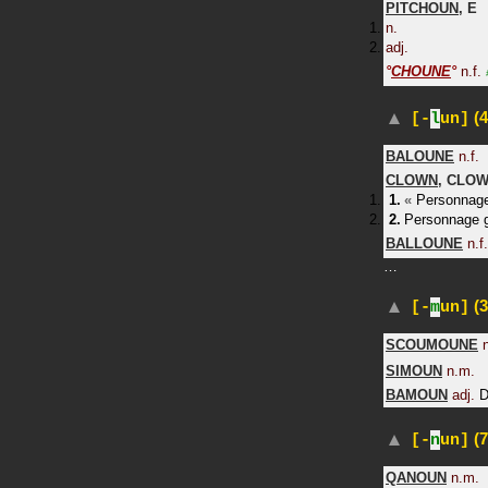
PITCHOUN
,
E
n.
adj.
°
CHOUNE
°
n.f.
(4
[-
l
un]
BALOUNE
n.f.
CLOWN
,
CLOW
«
Personnage
Personnage g
BALLOUNE
n.f.
…
(3
[-
m
un]
SCOUMOUNE
n
SIMOUN
n.m.
BAMOUN
adj.
D
(7
[-
n
un]
QANOUN
n.m.