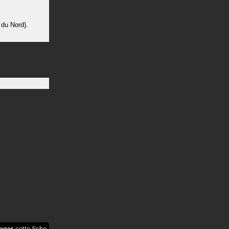
 du Nord).
ager
cette fiche