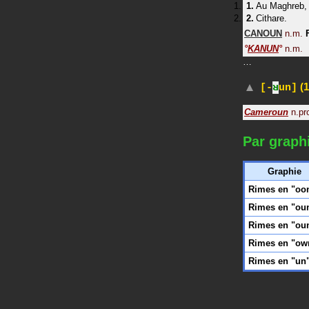
Au Maghreb, 
Cithare.
CANOUN
n.m.
°
KANUN
°
n.m.
…
(1
[-
ʁ
un]
Cameroun
n.pr
Par graph
Graphie
Rimes en "oo
Rimes en "ou
Rimes en "ou
Rimes en "ow
Rimes en "un