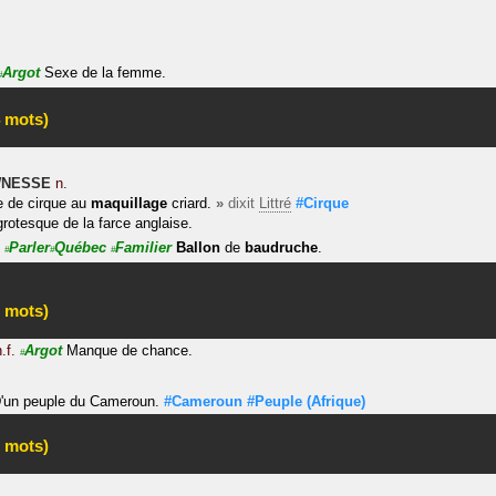
Argot
Sexe de la femme.
#
 mots)
NESSE
n.
 de cirque au
maquillage
criard.
»
dixit
Littré
#Cirque
rotesque de la farce anglaise.
Parler
Québec
Familier
Ballon
de
baudruche
.
#
#
#
 mots)
.f.
Argot
Manque de chance.
#
'un peuple du Cameroun.
#Cameroun
#Peuple
(Afrique)
 mots)