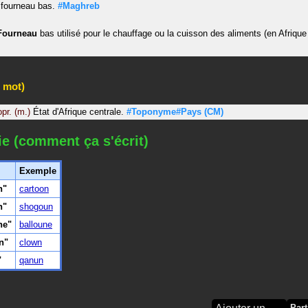
fourneau bas.
#Maghreb
Fourneau
bas utilisé pour le chauffage ou la cuisson des aliments (en Afrique
 mot)
opr. (m.)
État d'Afrique centrale.
#Toponyme#Pays
(CM)
ie (comment ça s'écrit)
Exemple
n"
cartoon
n"
shogoun
ne"
balloune
n"
clown
"
qanun
Part