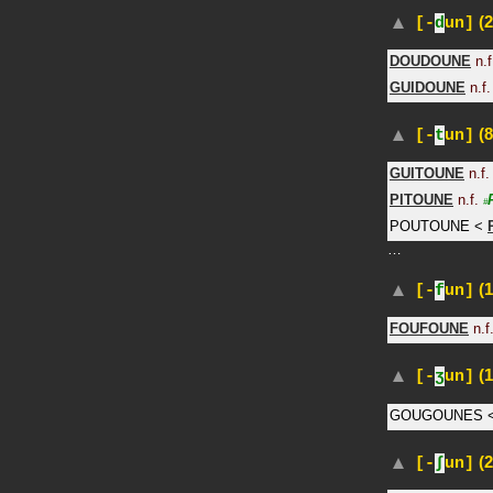
(2
[-
d
un]
DOUDOUNE
n.f
GUIDOUNE
n.f.
(8
[-
t
un]
GUITOUNE
n.f.
PITOUNE
n.f.
#
POUTOUNE
<
…
(1
[-
f
un]
FOUFOUNE
n.f
(1
[-
ʒ
un]
GOUGOUNES
(2
[-
∫
un]