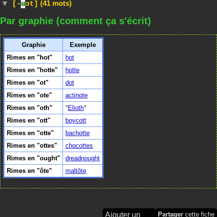
(41 mots)
[-
ʁ
ɔt]
Par graphie (comment ça s'écrit)
Graphie
Exemple
Rimes en "hot"
hot
Rimes en "hotte"
hotte
Rimes en "ot"
dot
Rimes en "ote"
actinote
Rimes en "oth"
Elioth
Rimes en "ott"
boycott
Rimes en "otte"
bachotte
Rimes en "ottes"
chocottes
Rimes en "ought"
dreadnought
Rimes en "ôte"
maltôte
Ajouter un
Partager
cette fiche