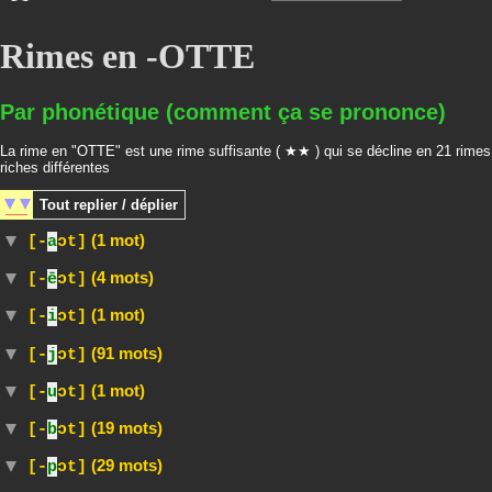
Rimes en -OTTE
Par phonétique (comment ça se prononce)
La rime en "OTTE" est une rime suffisante ( ★★ ) qui se décline en 21 rimes
riches différentes
Tout
replier / déplier
(1 mot)
[-
a
ɔt]
(4 mots)
[-
ē
ɔt]
(1 mot)
[-
i
ɔt]
(91 mots)
[-
j
ɔt]
(1 mot)
[-
u
ɔt]
(19 mots)
[-
b
ɔt]
(29 mots)
[-
p
ɔt]