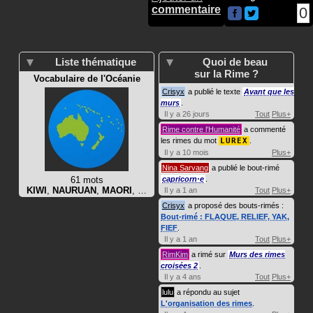
commentaire
0
Liste thématique
Quoi de beau
sur la Rime ?
Vocabulaire de l'Océanie
Crisyx
a publié le texte
Avant que les
murs
.
Il y a 26 jours
Tout
Plus+
Rime contre l'Humanité
a commenté
les rimes du mot
LUREX
.
Il y a 10 mois
Plus+
Nina Sarvang
a publié le bout-rimé
61 mots
capricorn·e
.
KIWI
,
NAURUAN
,
MAORI
, …
Il y a 1 an
Tout
Plus+
Crisyx
a proposé des bouts-rimés :
Bout-rimé : FLAQUE, RELIEF, YAK,
FIEF
.
Il y a 1 an
Tout
Plus+
RimKim
a rimé sur
Murs des rimes
croisées 2
.
Il y a 4 ans
Tout
Plus+
lulu
a répondu au sujet
L'organisation des rimes
.