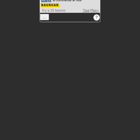
Crisyx
a commenté le mot
NAURUAN
.
Il y a 15 heures
Tout
Plus+
…
?