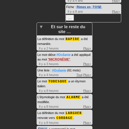
Il y a 4 ans
Plus+
Fiche :
Rimes en -TOSE
.
Il y a 8 ans
Plus+
…
Et sur le reste du
site …
La définition du mot
RAPIDE
a été
remaniée.
Il y a 2 heures
Plus+
Le mot-dièse
#Océanie
a été appliqué
au mot
MICRONÉSIE
.
Il y a 3 heures
Plus+
Une liste :
#Océanie
(61 mots)
Il y a 4 heures
Tout
Plus+
Le mot
TUDESQUE
a un étymon
italien.
Il y a 8 heures
Plus+
L'étymologie du mot
ALARME
a été
modifiée.
Il y a 8 heures
Plus+
La définition du mot
LARGUER
renvoie vers
CORDAGE
.
Il y a 8 heures
Plus+