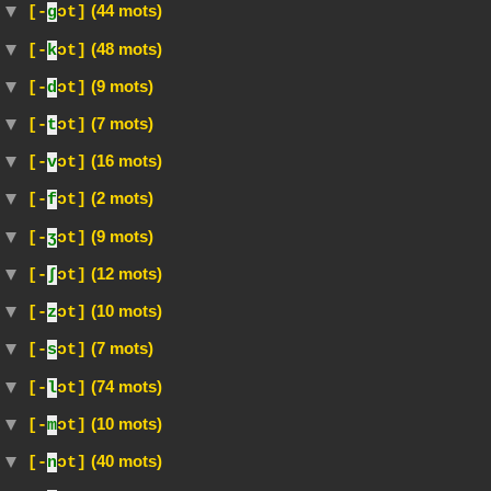
(44 mots)
[-
g
ɔt]
(48 mots)
[-
k
ɔt]
(9 mots)
[-
d
ɔt]
(7 mots)
[-
t
ɔt]
(16 mots)
[-
v
ɔt]
(2 mots)
[-
f
ɔt]
(9 mots)
[-
ʒ
ɔt]
(12 mots)
[-
∫
ɔt]
(10 mots)
[-
z
ɔt]
(7 mots)
[-
s
ɔt]
(74 mots)
[-
l
ɔt]
(10 mots)
[-
m
ɔt]
(40 mots)
[-
n
ɔt]