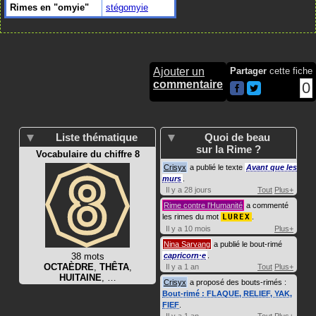
Rimes en "omyie"
stégomyie
Ajouter un
Partager
cette fiche
commentaire
0
Liste thématique
Quoi de beau
sur la Rime ?
Vocabulaire du chiffre 8
Crisyx
a publié le texte
Avant que les
murs
.
Il y a 28 jours
Tout
Plus+
Rime contre l'Humanité
a commenté
les rimes du mot
LUREX
.
Il y a 10 mois
Plus+
Nina Sarvang
a publié le bout-rimé
38 mots
capricorn·e
.
OCTAÈDRE
,
THÊTA
,
Il y a 1 an
Tout
Plus+
HUITAINE
, …
Crisyx
a proposé des bouts-rimés :
Bout-rimé : FLAQUE, RELIEF, YAK,
FIEF
.