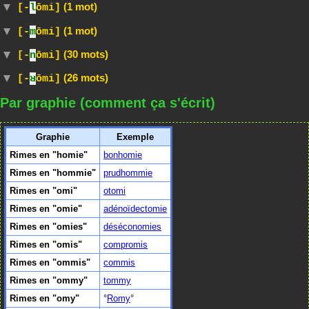
(1 mot)
[-
l
ōmi]
(1 mot)
[-
m
ōmi]
(30 mots)
[-
n
ōmi]
(26 mots)
[-
ʁ
ōmi]
Par graphie (comment ça s'écrit)
Graphie
Exemple
Rimes en "homie"
bonhomie
Rimes en "hommie"
prudhommie
Rimes en "omi"
otomi
Rimes en "omie"
adénoïdectomie
Rimes en "omies"
déséconomies
Rimes en "omis"
compromis
Rimes en "ommis"
commis
Rimes en "ommy"
tommy
Rimes en "omy"
Romy