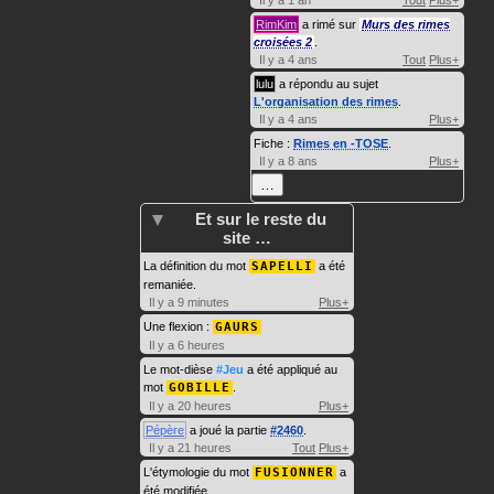
Il y a 1 an
Tout
Plus+
RimKim
a rimé sur
Murs des rimes
croisées 2
.
Il y a 4 ans
Tout
Plus+
lulu
a répondu au sujet
L'organisation des rimes
.
Il y a 4 ans
Plus+
Fiche :
Rimes en -TOSE
.
Il y a 8 ans
Plus+
…
Et sur le reste du
site …
La définition du mot
SAPELLI
a été
remaniée.
Il y a 9 minutes
Plus+
Une flexion :
GAURS
Il y a 6 heures
Le mot-dièse
#Jeu
a été appliqué au
mot
GOBILLE
.
Il y a 20 heures
Plus+
Pépère
a joué la partie
#2460
.
Il y a 21 heures
Tout
Plus+
L'étymologie du mot
FUSIONNER
a
été modifiée.