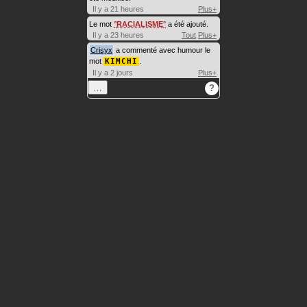
Il y a 21 heures
Plus+
Le mot
RACIALISME
a été ajouté.
Il y a 23 heures
Tout
Plus+
Crisyx
a commenté avec humour le
mot
KIMCHI
.
Il y a 2 jours
Plus+
…
?