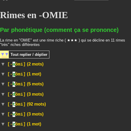
Rimes en -OMIE
Par phonétique (comment ça se prononce)
La rime en "OMIE" est une rime riche ( ★★★ ) qui se décline en 11 rimes
"très" riches différentes
Tout
replier / déplier
(2 mots)
[-
a
ōmi]
(1 mot)
[-
g
ōmi]
(5 mots)
[-
k
ōmi]
(3 mots)
[-
d
ōmi]
(92 mots)
[-
t
ōmi]
(3 mots)
[-
v
ōmi]
(1 mot)
[-
z
ōmi]