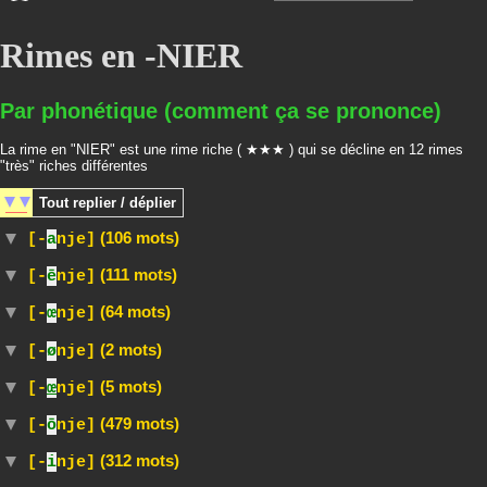
Rimes en -NIER
Par phonétique (comment ça se prononce)
La rime en "NIER" est une rime riche ( ★★★ ) qui se décline en 12 rimes
"très" riches différentes
Tout
replier / déplier
(106 mots)
[-
a
nje]
(111 mots)
[-
ē
nje]
(64 mots)
[-
œ
nje]
(2 mots)
[-
ø
nje]
(5 mots)
[-
œ
nje]
(479 mots)
[-
ō
nje]
(312 mots)
[-
i
nje]