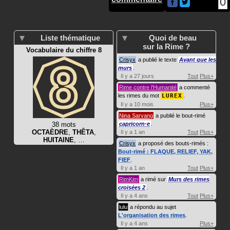
0
Liste thématique
Quoi de beau
sur la Rime ?
Vocabulaire du chiffre 8
Crisyx
a publié le texte
Avant que les
murs
.
Il y a 27 jours
Tout
Plus+
Rime contre l'Humanité
a commenté
les rimes du mot
LUREX
.
Il y a 10 mois
Plus+
Nina Sarvang
a publié le bout-rimé
38 mots
capricorn·e
.
OCTAÈDRE
,
THÊTA
,
Il y a 1 an
Tout
Plus+
HUITAINE
, …
Crisyx
a proposé des bouts-rimés :
Bout-rimé : FLAQUE, RELIEF, YAK,
FIEF
.
Il y a 1 an
Tout
Plus+
RimKim
a rimé sur
Murs des rimes
croisées 2
.
Il y a 4 ans
Tout
Plus+
lulu
a répondu au sujet
L'organisation des rimes
.
Il y a 4 ans
Plus+