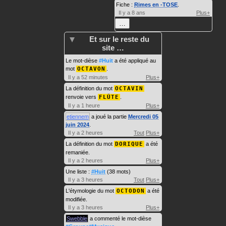
Fiche :
Rimes en -TOSE
.
Il y a 8 ans
Plus+
…
Et sur le reste du
site …
Le mot-dièse
#Huit
a été appliqué au
mot
OCTAVON
.
Il y a 52 minutes
Plus+
La définition du mot
OCTAVIN
renvoie vers
FLÛTE
.
Il y a 1 heure
Plus+
etiennem
a joué la partie
Mercredi 05
juin 2024
.
Il y a 2 heures
Tout
Plus+
La définition du mot
DORIQUE
a été
remaniée.
Il y a 2 heures
Plus+
Une liste :
#Huit
(38 mots)
Il y a 3 heures
Tout
Plus+
L'étymologie du mot
OCTODON
a été
modifiée.
Il y a 3 heures
Plus+
Swebble
a commenté le mot-dièse