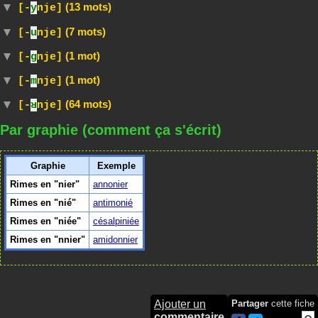
(13 mots)
[-
y
nje]
(7 mots)
[-
u
nje]
(1 mot)
[-
g
nje]
(1 mot)
[-
m
nje]
(64 mots)
[-
ʁ
nje]
Par graphie (comment ça s'écrit)
Graphie
Exemple
Rimes en "nier"
annonier
Rimes en "nié"
antimonié
Rimes en "niée"
césalpiniée
Rimes en "nnier"
amidonnier
Ajouter un
Partager
cette fiche
commentaire