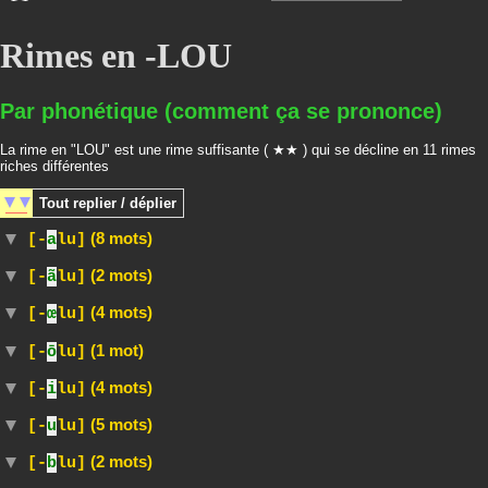
Rimes en -LOU
Par phonétique (comment ça se prononce)
La rime en "LOU" est une rime suffisante ( ★★ ) qui se décline en 11 rimes
riches différentes
Tout
replier / déplier
(8 mots)
[-
a
lu]
(2 mots)
[-
ã
lu]
(4 mots)
[-
œ
lu]
(1 mot)
[-
ō
lu]
(4 mots)
[-
i
lu]
(5 mots)
[-
u
lu]
(2 mots)
[-
b
lu]