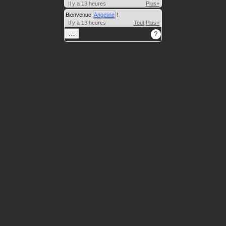
Il y a 13 heures
Plus+
Bienvenue
Angeline
!
Il y a 13 heures
Tout
Plus+
…
?