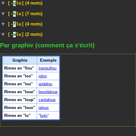
(4 mots)
[-
g
lu]
(7 mots)
[-
k
lu]
(4 mots)
[-
f
lu]
(2 mots)
[-
ʁ
lu]
Par graphie (comment ça s'écrit)
Graphie
Exemple
Rimes en "llou"
tranquillou
Rimes en "loo"
igloo
Rimes en "lou"
andalou
Rimes en "loue"
bourdaloue
Rimes en "loup"
cantaloup
Rimes en "loux"
jaloux
Rimes en "lu"
bulu