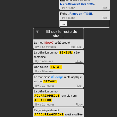
L'organisation des rimes
.
Il y a 4 ans
Plus+
Fiche :
Rimes en -TOSE
.
Il y a 8 ans
Plus+
…
Et sur le reste du
site …
Le mot
ISAAC
a été ajouté.
Il y a 58 minutes
Tout
Plus+
La définition du mot
SEXEUR
a été
remaniée.
Il y a 4 heures
Plus+
Une flexion :
TATAT
Il y a 8 heures
Le mot-dièse
#Élevage
a été appliqué
au mot
SEXAGE
.
Il y a 11 heures
Plus+
La définition du mot
AQUARIOPHILE
renvoie vers
AQUARIUM
.
Il y a 11 heures
Plus+
L'étymologie du mot
AFFOURRAGEMENT
a été modifiée.