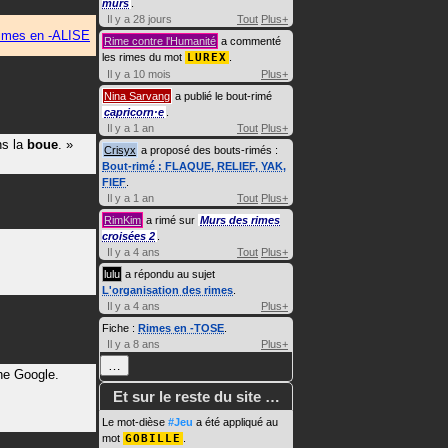
murs
.
Il y a 28 jours
Tout
Plus+
imes en -ALISE
Rime contre l'Humanité
a commenté
les rimes du mot
LUREX
.
Il y a 10 mois
Plus+
Nina Sarvang
a publié le bout-rimé
capricorn·e
.
Il y a 1 an
Tout
Plus+
ns la
boue
.
»
Crisyx
a proposé des bouts-rimés :
Bout-rimé : FLAQUE, RELIEF, YAK,
FIEF
.
Il y a 1 an
Tout
Plus+
RimKim
a rimé sur
Murs des rimes
croisées 2
.
Il y a 4 ans
Tout
Plus+
lulu
a répondu au sujet
L'organisation des rimes
.
Il y a 4 ans
Plus+
Fiche :
Rimes en -TOSE
.
Il y a 8 ans
Plus+
…
he Google.
Et sur le reste du site …
Le mot-dièse
#Jeu
a été appliqué au
mot
GOBILLE
.