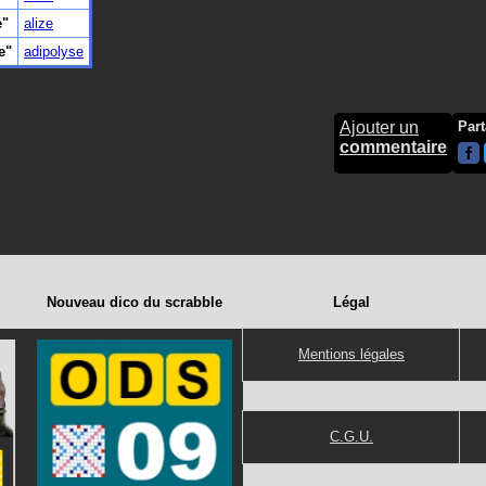
e"
alize
e"
adipolyse
Ajouter un
Part
commentaire
Nouveau dico du scrabble
Légal
Mentions légales
C.G.U.