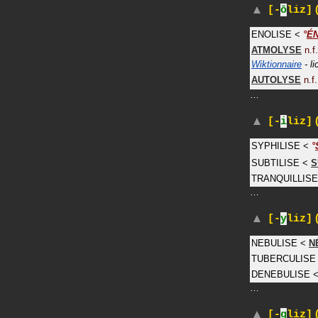
(
[-
ō
liz]
ENOLISE
<
°
É
ATMOLYSE
n.f.
Wiktionnaire
- l
AUTOLYSE
n.f.
…
(
[-
i
liz]
SYPHILISE
<
°
SUBTILISE
<
S
TRANQUILLISE
…
(
[-
y
liz]
NEBULISE
<
N
TUBERCULISE
DENEBULISE
…
(
[-
g
liz]