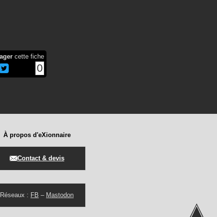
ager
cette fiche
0
À propos d'eXionnaire
Contact & devis
Réseaux :
FB
–
Mastodon