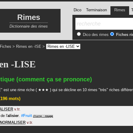
Dico
Terminaison
Rimes
T
Rimes
Dictionnaire des rimes
Dico des rimes
Fiches r
Fiches
>
Rimes en -ISE
>
en -LISE
tique (comment ça se prononce)
" est une rime riche ( ★★★ ) qui se décline en 10 rimes "très" riches différe
196 mots)
ALISER
v.tr.
 de l'
alisier
.
#Fruit
champ :
rouge
NORMALISER
v.tr.