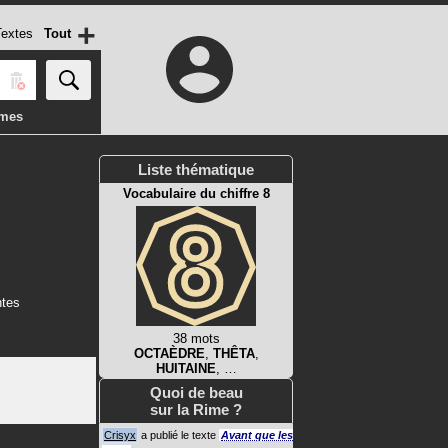
+
extes
Tout
imes
Liste thématique
Vocabulaire du chiffre 8
ntes
38 mots
OCTAÈDRE
,
THÊTA
,
HUITAINE
, …
Quoi de beau
sur la Rime ?
Crisyx
a publié le texte
Avant que les