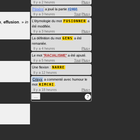
Il y a 2 heures
Plus+
Pépère
a joué la partie
#2460
.
Il y a 3 heures
Tout
Plus+
L'étymologie du mot
FUSIONNER
a
e
,
effusion
.
»
in
été modifiée.
Il y a 3 heures
Plus+
La définition du mot
GENS
a été
remaniée.
Il y a 4 heures
Plus+
Le mot
RACIALISME
a été ajouté.
Il y a 5 heures
Tout
Plus+
Une flexion :
NARRE
Il y a 12 heures
Crisyx
a commenté avec humour le
mot
KIMCHI
.
Il y a 18 heures
Plus+
…
?