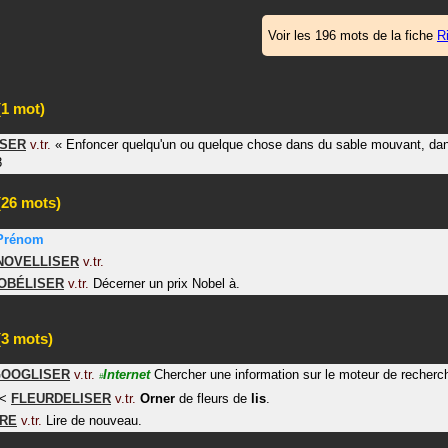
Voir les 196 mots de la fiche
R
1 mot)
ISER
v.tr.
«
Enfoncer quelqu'un ou quelque chose dans du sable mouvant, da
8
26 mots)
Prénom
NOVELLISER
v.tr.
OBÉLISER
v.tr.
Décerner un prix Nobel à.
3 mots)
OOGLISER
v.tr.
Internet
Chercher une information sur le moteur de recherc
#
<
FLEURDELISER
v.tr.
Orner
de fleurs de
lis
.
IRE
v.tr.
Lire de nouveau.