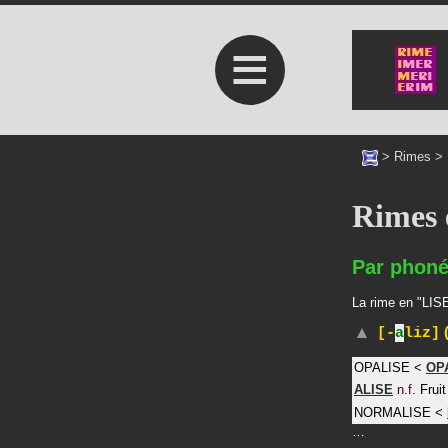
≡
>
Rimes
>
Rimes 
Par phoné
La rime en "LISE
(
[-
a
liz]
OPALISE
<
OP
ALISE
n.f.
Fruit
NORMALISE
<
…