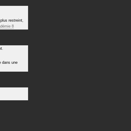
lus restreint,
démie 8
t.
e dans une