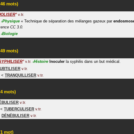
46 mots)
NOLISER
°
v.tr.
Physique
«
Technique de séparation des mélanges gazeux par
endosmos
#
icence CC 3.0.
Biologie
#
49 mots)
SYPHILISER
°
v.tr.
Histoire
Inoculer
la syphilis dans un but médical.
#
UBTILISER
v.tr.
<
TRANQUILLISER
v.tr.
4 mots)
ÉBULISER
v.tr.
<
TUBERCULISER
v.tr.
<
DÉNÉBULISER
v.tr.
1 mot)