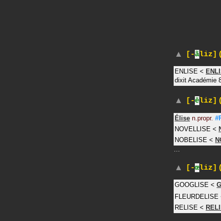
(
[-
ã
liz]
ENLISE
<
ENL
dixit
Académie 
(
[-
ē
liz]
Élise
n.propr.
#
NOVELLISE
<
NOBELISE
<
N
…
(
[-
œ
liz]
GOOGLISE
<
G
FLEURDELISE
RELISE
<
REL