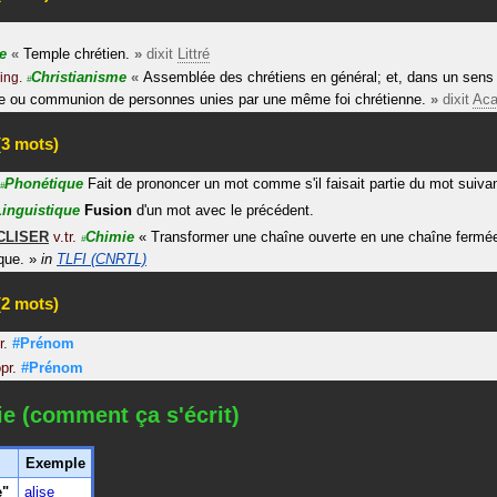
e
«
Temple chrétien.
»
dixit
Littré
Christianisme
«
Assemblée des chrétiens en général; et, dans un sens p
ing.
#
e ou communion de personnes unies par une même foi chrétienne.
»
dixit
Aca
3 mots)
Phonétique
Fait de prononcer un mot comme s'il faisait partie du mot suivan
#
Linguistique
Fusion
d'un mot avec le précédent.
CLISER
v.tr.
Chimie
«
Transformer une chaîne ouverte en une chaîne fermé
#
que.
»
in
TLFI (CNRTL)
2 mots)
r.
#Prénom
pr.
#Prénom
ie (comment ça s'écrit)
Exemple
e"
alise