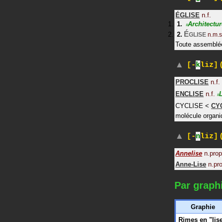
ÉGLISE
n.f.
Architectur
#
É
GLISE
n.m.s
Toute assemblé
(
[-
k
liz]
PROCLISE
n.f.
ENCLISE
n.f.
#
CYCLISE
<
CY
molécule organi
(
[-
n
liz]
Annelise
n.prop
Anne-Lise
n.pro
Par graph
Graphie
Rimes en "lis