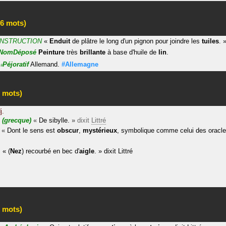
6 mots)
NSTRUCTION
«
Enduit
de plâtre le long d'un pignon pour joindre les
tuiles
.
NomDéposé
Peinture
très
brillante
à base d'huile de
lin
.
Péjoratif
Allemand.
#Allemagne
#
 mots)
j.
e
(grecque)
«
De sibylle.
»
dixit
Littré
«
Dont le sens est
obscur
,
mystérieux
, symbolique comme celui des oracle
.
«
(
Nez
) recourbé en bec d'
aigle
.
»
dixit
Littré
 mots)