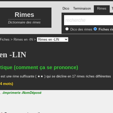
Dico
Terminaison
Rimes
T
Rimes
Dictionnaire des rimes
Dico des rimes
Fiches r
Fiches
>
Rimes en -IN
>
en -LIN
tique (comment ça se prononce)
 est une rime suffisante ( ★★ ) qui se décline en 17 rimes riches différentes
4 mots)
.
Imprimerie
NomDéposé
#
#