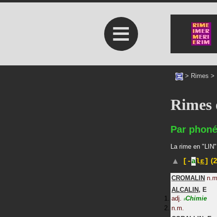
≡
>
Rimes
>
Rimes 
Par phoné
La rime en "LIN"
(2
[-
a
l
ɛ
]
CROMALIN
n.m
ALCALIN
,
E
adj.
Chimie
#
n.m.