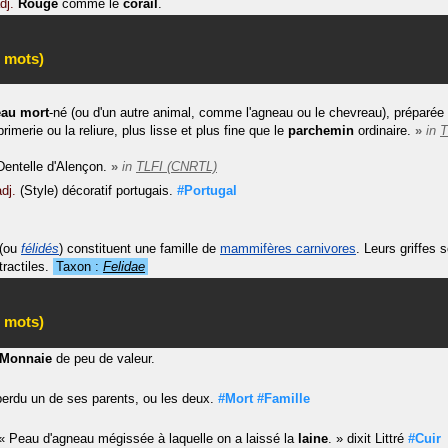
dj.
Rouge
comme le
corail
.
 mots)
eau
mort
-né (ou d'un autre animal, comme l'agneau ou le chevreau), préparée p
imprimerie ou la reliure, plus lisse et plus fine que le
parchemin
ordinaire.
»
in
T
Dentelle d'Alençon.
»
in
TLFI (CNRTL)
adj.
(Style) décoratif portugais.
#Portugal
(ou
félidés
) constituent une famille de
mammifères carnivores
. Leurs griffes 
ractiles.
Taxon :
Felidae
 mots)
Monnaie
de peu de valeur.
perdu un de ses parents, ou les deux.
#Mort
#Famille
«
Peau d'agneau mégissée à laquelle on a laissé la
laine
.
»
dixit
Littré
#Cuir