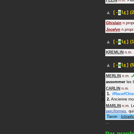
FLEIN
n.m.
Pet
(2
[-
s
l
ɛ
]
Ghislain
n.propr
Jocelyn
n.propr
(1
[-
m
l
ɛ
]
KREMLIN
n.m.
(5
[-
ʁ
l
ɛ
]
MERLIN
n.m.
#
assommer
les 
CARLIN
n.m.
#Race#Chie
Ancienne mon
MARLIN
n.m.
L
perciformes
, qu
Taxon :
Istioph
…
Par graph