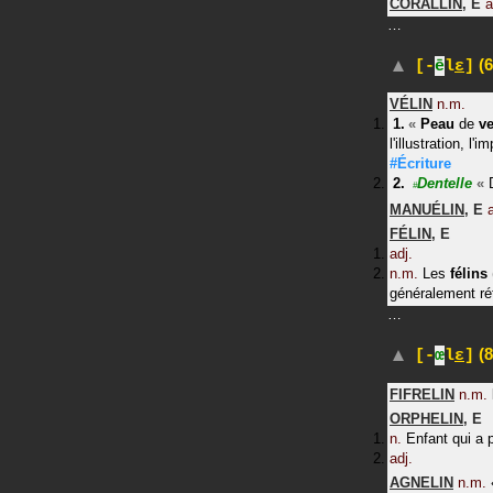
CORALLIN
,
E
a
…
(6
[-
ē
l
ɛ
]
VÉLIN
n.m.
«
Peau
de
v
l'illustration, l'
#Écriture
Dentelle
«
#
MANUÉLIN
,
E
FÉLIN
,
E
adj.
n.m.
Les
félins
généralement rét
…
(8
[-
œ
l
ɛ
]
FIFRELIN
n.m.
ORPHELIN
,
E
n.
Enfant qui a 
adj.
AGNELIN
n.m.