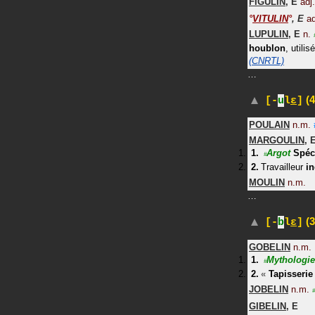
FIGULIN
,
E
adj.
°
VITULIN
°
,
E
ad
LUPULIN
,
E
n.
houblon
, utili
(CNRTL)
…
(4
[-
u
l
ɛ
]
POULAIN
n.m.
MARGOULIN
,
Argot
Spéc
#
Travailleur
i
MOULIN
n.m.
…
(3
[-
b
l
ɛ
]
GOBELIN
n.m.
Mythologie
#
«
Tapisserie
JOBELIN
n.m.
#
GIBELIN
,
E