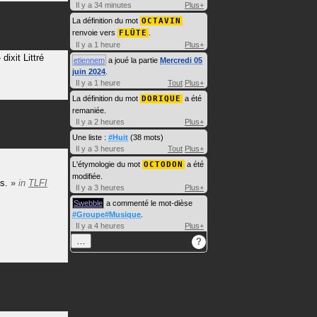
Il y a 34 minutes
Plus+
La définition du mot
OCTAVIN
renvoie vers
FLÛTE
.
Il y a 1 heure
Plus+
»
dixit
Littré
etiennem
a joué la partie
Mercredi 05
juin 2024
.
Il y a 1 heure
Tout
Plus+
La définition du mot
DORIQUE
a été
remaniée.
Il y a 2 heures
Plus+
Une liste :
#Huit
(38 mots)
Il y a 3 heures
Tout
Plus+
L'étymologie du mot
OCTODON
a été
modifiée.
s.
»
in
TLFI
Il y a 3 heures
Plus+
Swebble
a commenté le mot-dièse
#Groupe#Musique
.
Il y a 4 heures
Plus+
…
?