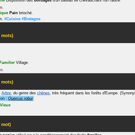
ine
Disposition des
bordages
d'un bateau se chevauchant l'un l'autre.
m.
ique
Pain
brioché.
n.
#Cuisine
#Bretagne
 mots)
Familier
Village.
n.
 mots)
.
Arbre
, du genre des
chênes
, très fréquent dans les forêts d'Europe.
(Synony
xon :
Quercus robur
Vieux
 mot)