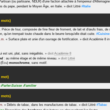
Partisan (ou partisane, NDLR) d'une faction attachée à l'empereur d'Allemagn
ns du pape, pendant le Moyen Âge, en Italie.
»
dixit
Littré
#Italie
 mots)
.
Pièce de four, composée de fine fleur de froment, de lait et d'œufs frais, de 
on, qu'on trempait toute chaude dans le beurre lorsqu'elle était cuite.
#Cuisine
.m.
«
Surface plate et unie d'un ouvrage de fortification.
»
dixit
Académie 8
i
i est uni, plat, sans inégalités.
»
dixit
Académie 8
ed
: au même étage et de même niveau.
»
dixit
Littré
(Écu)
monochrome
, sans motif.
 mot)
Parler
Suisse
Familier
#
#
#
 mots)
m.
«
Débris de tabac, dans les manufactures de tabac.
»
dixit
Littré
#Tabac