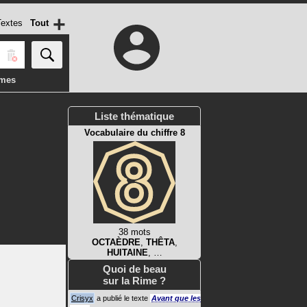
+
extes
Tout
imes
Liste thématique
Vocabulaire du chiffre 8
38 mots
OCTAÈDRE
,
THÊTA
,
HUITAINE
, …
Quoi de beau
sur la Rime ?
Crisyx
a publié le texte
Avant que les