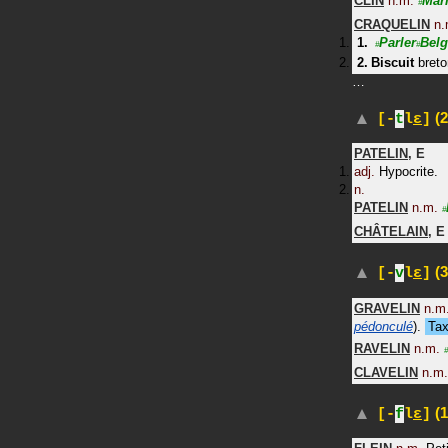
CLIN
n.m.
Mar
#
CRAQUELIN
n.
Parler
Belg
#
#
Biscuit
breto
…
(2
[-
t
l
ɛ
]
PATELIN
,
E
adj.
Hypocrite.
n.
PATELIN
n.m.
#
CHÂTELAIN
,
E
(3
[-
v
l
ɛ
]
GRAVELIN
n.m
pédonculé
)
.
Ta
RAVELIN
n.m.
#
CLAVELIN
n.m.
(1
[-
f
l
ɛ
]