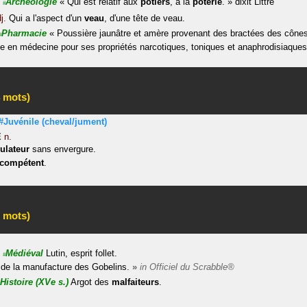
Archéologie
«
Qui est relatif aux
potiers
, à la
poterie
.
»
dixit
Littré
#
j.
Qui a l'aspect d'un
veau
, d'une tête de veau.
Pharmacie
«
Poussière jaunâtre et amère provenant des bractées des cônes
#
sée en médecine pour ses propriétés narcotiques, toniques et anaphrodisiaques
 mots)
#Juvénile
(cheval/jument)
E
n.
ulateur
sans envergure.
ncompétent
.
 mots)
Médiéval
Lutin, esprit follet.
#
de la manufacture des Gobelins.
»
in
Officiel du Scrabble®
Histoire
(XVe s.)
Argot des
malfaiteurs
.