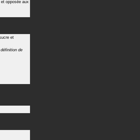
e et opposée aux
sucre et
n
définition de