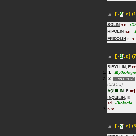
…
(1
[-
ō
l
ɛ
]
SOLIN
n.m.
CO
RIPOLIN
n.m.
#
FRIDOLIN
n.m.
…
(7
[-
i
l
ɛ
]
SIBYLLIN
,
E
ad
Mythologi
#
SENS FIGURÉ
(CNRTL)
AQUILIN
,
E
adj
INQUILIN
,
E
adj.
Biologie
#
n.m.
…
(5
[-
y
l
ɛ
]