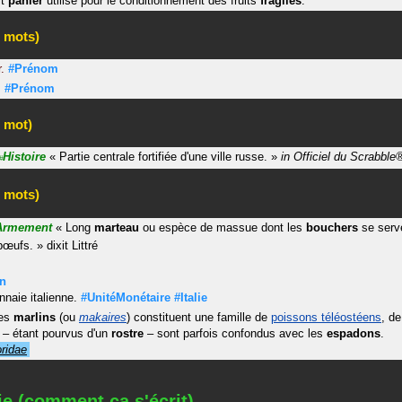
it
panier
utilisé pour le conditionnement des fruits
fragiles
.
 mots)
.
#Prénom
.
#Prénom
 mot)
Histoire
«
Partie centrale fortifiée d'une ville russe.
»
in
Officiel du Scrabble
#
 mots)
Armement
«
Long
marteau
ou espèce de massue dont les
bouchers
se serv
bœufs.
»
dixit
Littré
n
naie italienne.
#UnitéMonétaire
#Italie
es
marlins
(ou
makaires
) constituent une famille de
poissons téléostéens
, de
i – étant pourvus d'un
rostre
– sont parfois confondus avec les
espadons
.
oridae
ie (comment ça s'écrit)