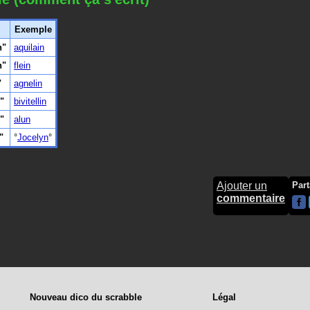
Exemple
n"
aquilain
n"
flein
"
agnelin
"
bivitellin
"
alun
"
Jocelyn
Ajouter un
Part
commentaire
Nouveau dico du scrabble
Légal