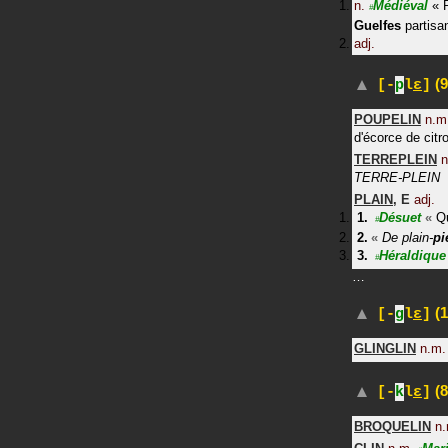
n.
Médiéval
«
#
Guelfes
partisa
adj.
(9
[-
p
l
ɛ
]
POUPELIN
n.m
d'écorce de citr
TERREPLEIN
n
TERRE-PLEIN
PLAIN
,
E
adj.
Désuet
«
Qu
#
«
De plain-
pi
Héraldique
#
…
(1
[-
g
l
ɛ
]
GLINGLIN
n.m.
(8
[-
k
l
ɛ
]
BROQUELIN
n.