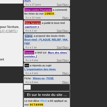
murs
.
Il y a 27 jours
Tout
Plus+
Rime contre l'Humanité
a commenté
les rimes du mot
LUREX
.
Il y a 10 mois
Plus+
Nina Sarvang
a publié le bout-rimé
our l'écriture,
capricorn·e
.
Il y a 1 an
Tout
Plus+
LFI (CNRTL)
Crisyx
a proposé des bouts-rimés :
Bout-rimé : FLAQUE, RELIEF, YAK,
FIEF
.
Il y a 1 an
Tout
Plus+
RimKim
a rimé sur
Murs des rimes
croisées 2
.
sont
Il y a 4 ans
Tout
Plus+
lulu
a répondu au sujet
L'organisation des rimes
.
Il y a 4 ans
Plus+
Fiche :
Rimes en -TOSE
.
Il y a 8 ans
Plus+
…
Et sur le reste du site …
Le mot-dièse
#Huit
a été appliqué au
mot
OCTAVON
.