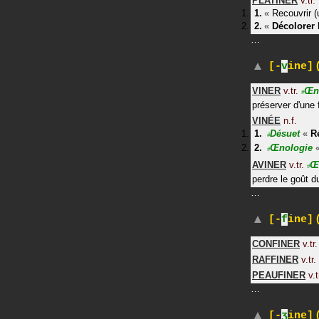
PLATINER
v.tr.
«
Recouvrir (
«
Décolorer
…
(
[-
v
ine]
VINER
v.tr.
Œn
#
préserver d'une 
VINÉE
n.f.
Désuet
«
R
#
Œnologie
#
AVINER
v.tr.
Œ
#
perdre le goût d
…
(
[-
f
ine]
CONFINER
v.tr.
RAFFINER
v.tr.
PEAUFINER
v.t
…
(
[-
ʒ
ine]