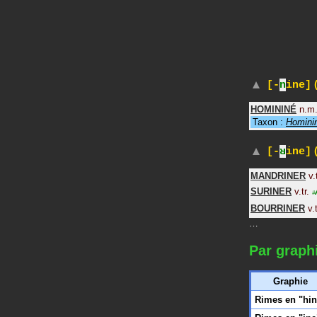
(
[-
n
ine]
HOMININÉ
n.m
Taxon :
Homini
(
[-
ʁ
ine]
MANDRINER
v.
SURINER
v.tr.
#
BOURRINER
v.t
…
Par graph
Graphie
Rimes en "hin