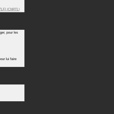
TLFI (CNRTL)
ger, pour les
ur lui faire