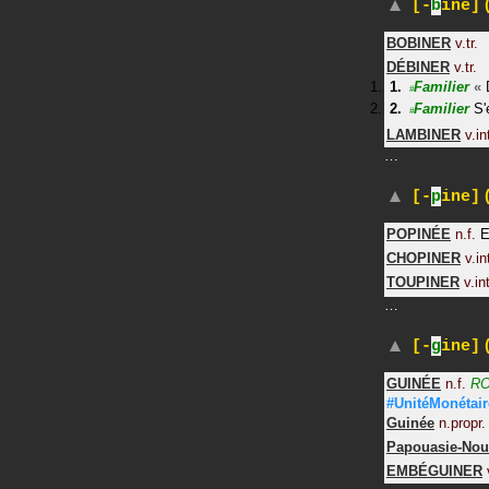
(
[-
b
ine]
BOBINER
v.tr.
DÉBINER
v.tr.
Familier
«
#
Familier
S'
#
LAMBINER
v.in
…
(
[-
p
ine]
POPINÉE
n.f.
E
CHOPINER
v.in
TOUPINER
v.int
…
(
[-
g
ine]
GUINÉE
n.f.
RO
#UnitéMonétair
Guinée
n.propr. 
Papouasie-Nou
EMBÉGUINER