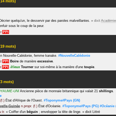
14 mots)
Décrier quelqu'un, le desservir par des paroles malveillantes.
»
dixit
Académie
enfuir sous le coup de la peur.
tr.
PPI
19 mots)
n Nouvelle-Calédonie, femme kanake.
#NouvelleCalédonie
tr.
PPI
Boire
de manière
excessive
.
r.
PPI
Vieux
Tourner
sur soi-même à la manière d'une
toupie
.
#
3 mots)
YAUME-UNI
Ancienne pièce de monnaie britannique qui valait 21
shillings
.
e
(f.)
État d'Afrique de l'Ouest.
#Toponyme#Pays
(GN)
velle-Guinée
n.propr. (f.)
État d'Océanie.
#Toponyme#Pays
(PG)
#Océanie
v.tr.
«
Coiffer d'un
béguin
; envelopper la tête de linge.
»
dixit
Littré