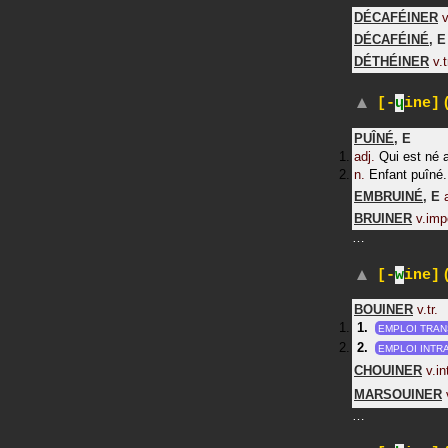
DÉCAFÉINER
v
DÉCAFÉINÉ
,
E
DÉTHÉINER
v.t
(
[-
ɥ
ine]
PUÎNÉ
,
E
adj.
Qui est né 
n.
Enfant puîné.
EMBRUINÉ
,
E
BRUINER
v.imp
…
(
[-
w
ine]
BOUINER
v.tr.
EMPLOI TRAN
EMPLOI INTRA
CHOUINER
v.in
MARSOUINER
…