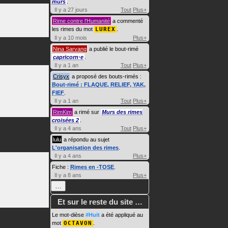
murs
.
Il y a 27 jours
Tout
Plus+
Rime contre l'Humanité
a commenté
les rimes du mot
LUREX
.
Il y a 10 mois
Plus+
Nina Sarvang
a publié le bout-rimé
capricorn·e
.
Il y a 1 an
Tout
Plus+
Crisyx
a proposé des bouts-rimés :
Bout-rimé : FLAQUE, RELIEF, YAK,
FIEF
.
Il y a 1 an
Tout
Plus+
RimKim
a rimé sur
Murs des rimes
croisées 2
.
Il y a 4 ans
Tout
Plus+
lulu
a répondu au sujet
L'organisation des rimes
.
Il y a 4 ans
Plus+
Fiche :
Rimes en -TOSE
.
Il y a 8 ans
Plus+
…
Et sur le reste du site …
Le mot-dièse
#Huit
a été appliqué au
mot
OCTAVON
.