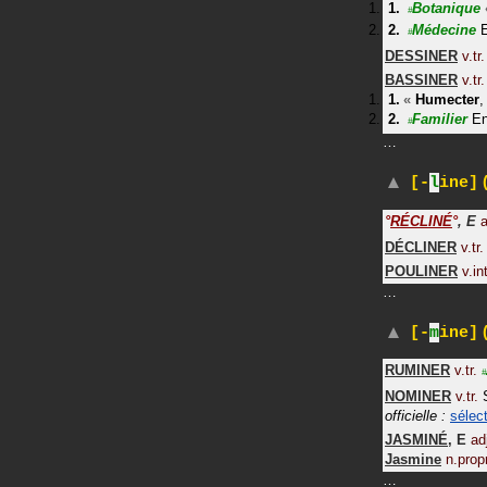
Botanique
#
Médecine
#
DESSINER
v.tr.
BASSINER
v.tr.
«
Humecter
,
Familier
En
#
…
(
[-
l
ine]
°
RÉCLINÉ
°
,
E
a
DÉCLINER
v.tr.
POULINER
v.int
…
(
[-
m
ine]
RUMINER
v.tr.
#
NOMINER
v.tr.
officielle :
sélec
JASMINÉ
,
E
ad
Jasmine
n.propr
…