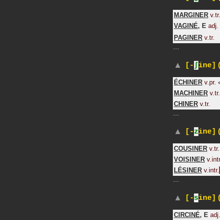
MARGINER
v.tr
VAGINÉ
,
E
adj.
PAGINER
v.tr.
…
(
[-
∫
ine]
ÉCHINER
v.pr.
MACHINER
v.tr.
CHINER
v.tr.
…
(
[-
z
ine]
COUSINER
v.tr.
VOISINER
v.intr
LÉSINER
v.intr.
…
(
[-
s
ine]
CIRCINÉ
,
E
adj