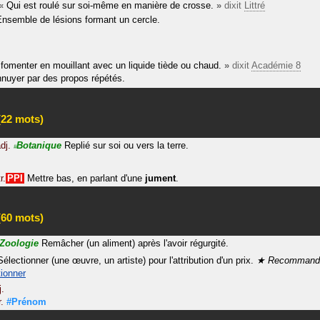
«
Qui est roulé sur soi-même en manière de crosse.
»
dixit
Littré
Ensemble de lésions formant un cercle.
 fomenter en mouillant avec un liquide tiède ou chaud.
»
dixit
Académie 8
nuyer par des propos répétés.
22 mots)
dj.
Botanique
Replié sur soi ou vers la terre.
#
r.
PPI
Mettre bas, en parlant d'une
jument
.
60 mots)
Zoologie
Remâcher (un aliment) après l'avoir régurgité.
Sélectionner (une œuvre, un artiste) pour l'attribution d'un prix.
Recommanda
tionner
j.
.
#Prénom