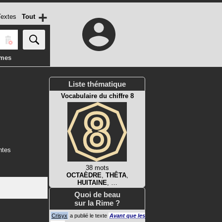
+
extes
Tout
imes
Liste thématique
Vocabulaire du chiffre 8
ntes
38 mots
OCTAÈDRE
,
THÊTA
,
HUITAINE
, …
Quoi de beau
sur la Rime ?
Crisyx
a publié le texte
Avant que les