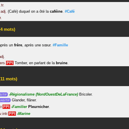
.tr.
adj.
(Café) duquel on a ôté la
caféine
.
#Café
r.
4 mots)
après un
frère
, après une sœur.
#Famille
adj.
ers.
PPI
Tomber, en parlant de la
bruine
.
11 mots)
Régionalisme
(NordOuestDeLaFrance)
Bricoler.
SITIF
#
Glander, flâner.
NSITIF
tr.
PPI
Familier
Pleurnicher
.
#
v.intr.
PPI
Marine
#