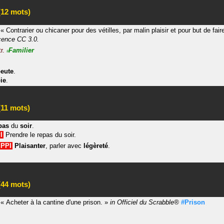
12 mots)
«
Contrarier ou chicaner pour des vétilles, par malin plaisir et pour but de faire
icence CC 3.0.
tr.
Familier
#
peute
.
ie
.
11 mots)
pas
du
soir
.
I
Prendre le repas du soir.
PPI
Plaisanter
, parler avec
légèreté
.
44 mots)
«
Acheter à la cantine d'une prison.
»
in
Officiel du Scrabble®
#Prison