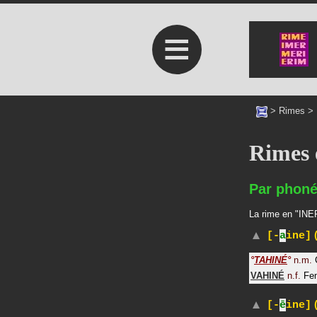
≡
>
Rimes
>
Rimes 
Par phoné
La rime en "INER
(
[-
a
ine]
°
TAHINÉ
°
n.m.
VAHINÉ
n.f.
F
(
[-
ē
ine]