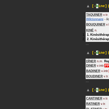
(
[-
k
ine]
TAQUINER
v.tr.
Wiktionnaire
- l
BOUQUINER
v.
KINÉ
n.
Kinésithéra
Kinésithérap
…
(
[-
d
ine]
DÎNER
n.m.
Re
DINER
v.intr.
PP
BADINER
v.intr.
BOUDINER
v.tr.
…
(
[-
t
ine]
CANTINER
v.tr.
RATINER
v.tr.