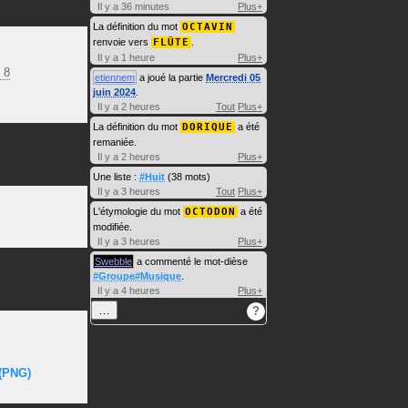
Il y a 36 minutes
Plus+
La définition du mot
OCTAVIN
renvoie vers
FLÛTE
.
Il y a 1 heure
Plus+
 8
etiennem
a joué la partie
Mercredi 05
juin 2024
.
Il y a 2 heures
Tout
Plus+
La définition du mot
DORIQUE
a été
remaniée.
Il y a 2 heures
Plus+
Une liste :
#Huit
(38 mots)
Il y a 3 heures
Tout
Plus+
L'étymologie du mot
OCTODON
a été
modifiée.
Il y a 3 heures
Plus+
Swebble
a commenté le mot-dièse
#Groupe#Musique
.
Il y a 4 heures
Plus+
…
?
(PNG)