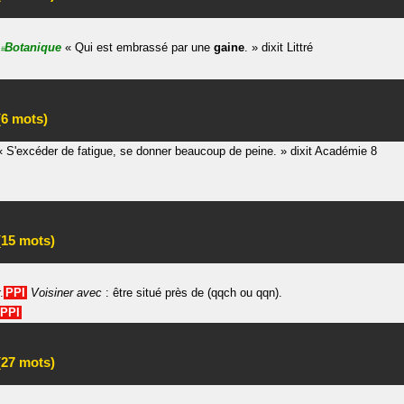
.
Botanique
«
Qui est embrassé par une
gaine
.
»
dixit
Littré
#
6 mots)
«
S'excéder de fatigue, se donner beaucoup de peine.
»
dixit
Académie 8
15 mots)
.
PPI
Voisiner avec
: être situé près de (qqch ou qqn).
PPI
27 mots)
.