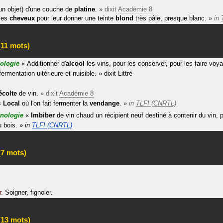
un objet) d'une couche de
platine
.
»
dixit
Académie 8
les
cheveux
pour leur donner une teinte
blond
très pâle, presque blanc.
»
in
11 mots)
ologie
«
Additionner d'
alcool
les vins, pour les conserver, pour les faire voya
fermentation ultérieure et nuisible.
»
dixit
Littré
écolte
de vin.
»
dixit
Académie 8
«
Local
où l'on fait fermenter la
vendange
.
»
in
TLFI (CNRTL)
nologie
«
Imbiber
de vin chaud un récipient neuf destiné à contenir du vin, po
u bois.
»
in
TLFI (CNRTL)
7 mots)
r.
Soigner, fignoler.
13 mots)