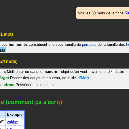
Voir les 60 mots de la fiche
Ri
1 mot)
.
Les
homininés
constituent une sous-famille de
primates
de la famille des
h
nae
24 mots)
tr.
«
Mettre sur ou dans le
mandrin
l'objet qu'on veut travailler.
»
dixit
Littré
Argot
Donner des coups de couteau, de
surin
.
#Mort
r.
Argot
Posséder sexuellement.
#
ie (comment ça s'écrit)
Exemple
é"
vahiné