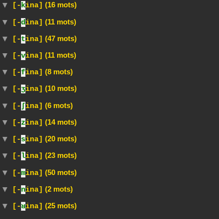
(16 mots)
[-
k
ina]
(11 mots)
[-
d
ina]
(47 mots)
[-
t
ina]
(11 mots)
[-
v
ina]
(8 mots)
[-
f
ina]
(10 mots)
[-
ʒ
ina]
(6 mots)
[-
∫
ina]
(14 mots)
[-
z
ina]
(20 mots)
[-
s
ina]
(23 mots)
[-
l
ina]
(50 mots)
[-
m
ina]
(2 mots)
[-
n
ina]
(25 mots)
[-
ʁ
ina]