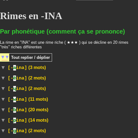
Rimes en -INA
Par phonétique (comment ça se prononce)
La rime en "INA" est une rime riche ( ★★★ ) qui se décline en 20 rimes
"très" riches différentes
Tout
replier / déplier
(3 mots)
[-
a
ina]
(2 mots)
[-
ē
ina]
(2 mots)
[-
ɥ
ina]
(11 mots)
[-
w
ina]
(20 mots)
[-
b
ina]
(14 mots)
[-
p
ina]
(2 mots)
[-
g
ina]