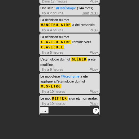
Dans 17 minutes
Plus+
Une liste :
#Ostéologie
(144 mots)
Il y a 2 heures
Tout
Plus+
La définition du mot
MANDIBULAIRE
a été remaniée.
Il y a 4 heures
Plus+
La définition du mot
CLAVICULAIRE
renvoie vers
CLAVICULE
.
Il y a 5 heures
Plus+
L'étymologie du mot
GLÉNER
a été
modifiée.
Il y a 9 heures
Plus+
Le mot-dièse
#Acronyme
a été
appliqué à l'étymologie du mot
VESPÉTRO
.
Il y a 10 heures
Plus+
Le mot
KIFFER
a un étymon arabe.
Il y a 10 heures
Plus+
…
?