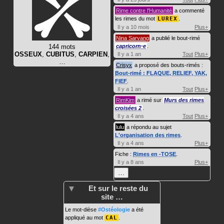
Rime contre l'Humanité
a commenté
les rimes du mot
LUREX
.
Il y a 10 mois
Plus+
Nina Sarvang
a publié le bout-rimé
144 mots
capricorn·e
.
OSSEUX
,
CUBITUS
,
CARPIEN
,
Il y a 1 an
Tout
Plus+
…
Crisyx
a proposé des bouts-rimés :
Bout-rimé : FLAQUE, RELIEF, YAK,
FIEF
.
Il y a 1 an
Tout
Plus+
RimKim
a rimé sur
Murs des rimes
croisées 2
.
Il y a 4 ans
Tout
Plus+
lulu
a répondu au sujet
L'organisation des rimes
.
Il y a 4 ans
Plus+
Fiche :
Rimes en -TOSE
.
Il y a 8 ans
Plus+
…
Et sur le reste du
site …
Le mot-dièse
#Ostéologie
a été
appliqué au mot
CAL
.