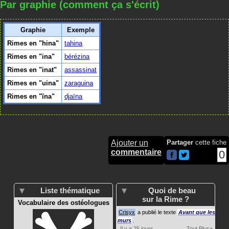
Par graphie (comment ça s'écrit)
Graphie
Exemple
Rimes en "hina"
tahina
Rimes en "ina"
bérézina
Rimes en "inat"
assassinat
Rimes en "uina"
zaraguina
Rimes en "ïna"
djaïna
Ajouter un
Partager
cette fiche
commentaire
0
Liste thématique
Quoi de beau
sur la Rime ?
Vocabulaire des ostéologues
Crisyx
a publié le texte
Avant que les
murs
.
Il y a 25 jours
Tout
Plus+