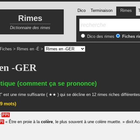
Dico
Terminaison
Rimes
T
Rimes
Dictionnaire des rimes
Dico des rimes
Fiches r
Fiches
>
Rimes en -É
>
 en -GER
tique (comment ça se prononce)
 est une rime suffisante ( ★★ ) qui se décline en 12 rimes riches différentes
9 mots)
r.
PPI
PI
«
Être en proie à la
colère
, le plus souvent à une colère muette.
»
dixit
Ac