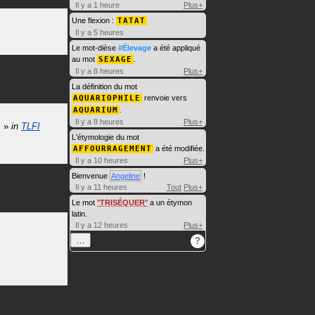
Il y a 1 heure
Plus+
Une flexion :
TATAT
Il y a 5 heures
Le mot-dièse
#Élevage
a été appliqué
au mot
SEXAGE
.
Il y a 8 heures
Plus+
La définition du mot
AQUARIOPHILE
renvoie vers
AQUARIUM
.
Il y a 8 heures
Plus+
.
»
in
TLFI
L'étymologie du mot
AFFOURRAGEMENT
a été modifiée.
Il y a 10 heures
Plus+
Bienvenue
Angeline
!
Il y a 11 heures
Tout
Plus+
Le mot
TRISÉQUER
a un étymon
latin.
Il y a 12 heures
Plus+
…
?