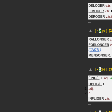
DÉLOGER
v.tr.
LIMOGER
v.tr.
DÉROGER
v.tr.
…
(1
[-
ɔ
ʒe]
RALLONGER
v.
FORLONGER
v
(CNRTL)
MENSONGER
,
…
(3
[-
i
ʒe]
ÉPIGÉ
,
E
adj.
#
OBLIGÉ
,
E
adj.
n.
INFLIGER
v.tr.
…