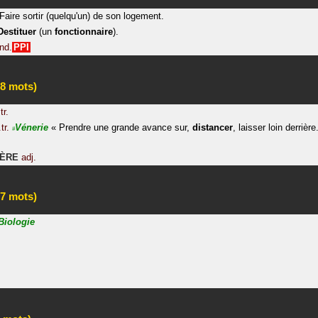
Faire sortir (quelqu'un) de son logement.
Destituer
(un
fonctionnaire
).
ind.
PPI
8 mots)
tr.
.tr.
Vénerie
«
Prendre une grande avance sur,
distancer
, laisser loin derrière
#
ÈRE
adj.
7 mots)
Biologie