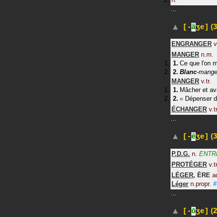
…
(3
[-
ã
ʒe]
ENGRANGER
v
MANGER
n.m.
Ce que l'on 
Blanc
-mange
MANGER
v.tr.
Mâcher et ava
«
Dépenser d
ÉCHANGER
v.tr
…
(3
[-
ē
ʒe]
P.D.G.
n.
ENTR
PROTÉGER
v.tr
LÉGER
,
ÈRE
a
Léger
n.propr.
#
…
(2
[-
ō
ʒe]