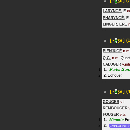
(7
[-
ɛ
ʒe]
LARYNGÉ
,
E
a
PHARYNGÉ
,
E
LINGER
,
ÈRE
n
…
(1
[-
y
ʒe]
BIENJUGÉ
n.m
Q.G.
n.m.
Quart
CALUGER
v.intr
Parler
Suis
#
#
Échouer.
…
(4
[-
u
ʒe]
GOUGER
v.tr.
REMBOUGER
v
FOUGER
v.tr.
Vénerie
Fou
#
EMPLOI INTRA