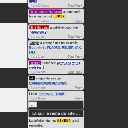
murs
.
Il y a 24 jours
Tout
Plus+
Rime contre l'Humanité
a commenté
les rimes du mot
LUREX
.
Il y a 10 mois
Plus+
Nina Sarvang
a publié le bout-rimé
capricorn·e
.
Il y a 1 an
Tout
Plus+
Crisyx
a proposé des bouts-rimés :
Bout-rimé : FLAQUE, RELIEF, YAK,
FIEF
.
Il y a 1 an
Tout
Plus+
RimKim
a rimé sur
Murs des rimes
croisées 2
.
Il y a 4 ans
Tout
Plus+
lulu
a répondu au sujet
L'organisation des rimes
.
Il y a 4 ans
Plus+
Fiche :
Rimes en -TOSE
.
Il y a 8 ans
Plus+
…
Et sur le reste du site …
La définition du mot
SEXEUR
a été
remaniée.