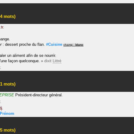
4 mots)
.tr.
mange.
r
: dessert proche du flan.
#Cuisine
champ :
blanc
ler un aliment afin de se nourrir.
'une façon quelconque.
»
dixit
Littré
.
1 mots)
EPRISE
Président-directeur général.
.
dj.
Prénom
5 mots)