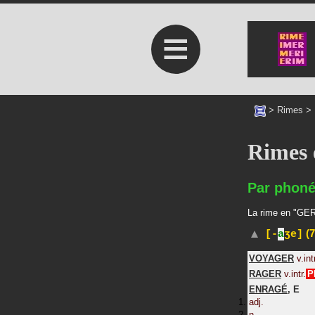
≡
>
Rimes
>
Rimes
Par phoné
La rime en "GER"
(7
[-
a
ʒe]
VOYAGER
v.int
RAGER
v.intr.
P
ENRAGÉ
,
E
adj.
n.