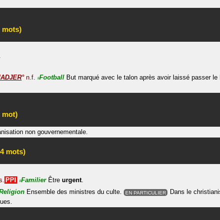
 mots)
.
ADJER
°
n.f.
Football
But marqué avec le talon après avoir laissé passer le 
#
 mot)
nisation non gouvernementale.
4 mots)
s.
PPI
Familier
Être
urgent
.
#
Religion
Ensemble des ministres du culte.
Dans le christia
EN PARTICULIER
ques.