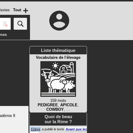
+
extes
Tout
imes
Liste thématique
Vocabulaire de l'élevage
159 mots
PEDIGREE
,
APICOLE
,
COWBOY
, …
adémie 8
Quoi de beau
sur la Rime ?
Crisyx
a publié le texte
Avant que les