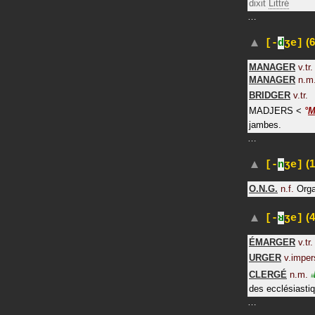
dixit
Littré
…
(6
[-
d
ʒe]
MANAGER
v.tr.
MANAGER
n.m
BRIDGER
v.tr.
MADJERS
<
°
M
jambes.
…
(1
[-
n
ʒe]
O.N.G.
n.f.
Orga
(4
[-
ʁ
ʒe]
ÉMARGER
v.tr.
URGER
v.imper
CLERGÉ
n.m.
#
des ecclésiasti
…