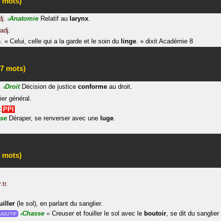
 mots)
dj.
Anatomie
Relatif au
larynx
.
#
adj.
.
«
Celui, celle qui a la garde et le soin du
linge
.
»
dixit
Académie 8
7 mots)
.
Droit
Décision de justice
conforme
au droit.
#
ier général.
.
PPI
se
Déraper, se renverser avec une
luge
.
 mots)
.tr.
iller
(le sol), en parlant du sanglier.
Chasse
«
Creuser et fouiller le sol avec le
boutoir
, se dit du sanglier
NSITIF
#