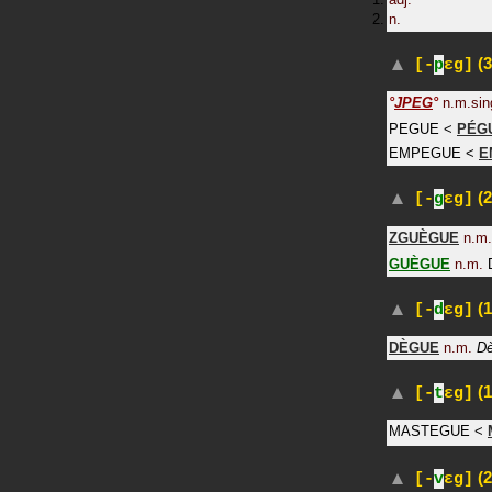
n.
(3
[-
p
ɛg]
°
JPEG
°
n.m.sin
PEGUE
<
PÉG
EMPEGUE
<
E
(2
[-
g
ɛg]
ZGUÈGUE
n.m.
GUÈGUE
n.m.
(1
[-
d
ɛg]
DÈGUE
n.m.
Dè
(1
[-
t
ɛg]
MASTEGUE
<
(2
[-
v
ɛg]