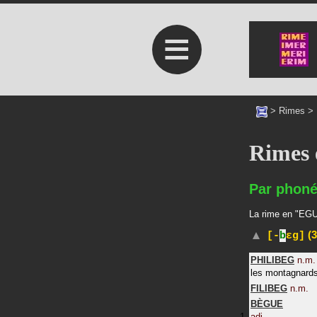
≡
>
Rimes
>
Rimes
Par phoné
La rime en "EGUE
(3
[-
b
ɛg]
PHILIBEG
n.m.
les montagnards
FILIBEG
n.m.
BÈGUE
adj.