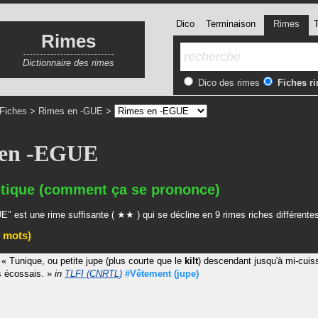
Dico
Terminaison
Rimes
T
Rimes
Dictionnaire des rimes
Dico des rimes
Fiches r
Fiches
>
Rimes en -GUE
>
 en -EGUE
tique (comment ça se prononce)
" est une rime suffisante ( ★★ ) qui se décline en 9 rimes riches différente
 mots)
«
Tunique, ou petite jupe (plus courte que le
kilt
) descendant jusqu'à mi-cuis
 écossais.
»
in
TLFI (CNRTL)
#Vêtement
(jupe)