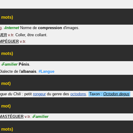
 mots)
g.
Internet
Norme de
compression
d'images.
#
UER
v.tr.
Coller, être collant.
MPÉGUER
v.tr.
 mots)
Familier
Pénis
.
#
Dialecte de l'
albanais
.
#Langue
 mot)
gue du Chili
: petit
rongeur
du genre des
octodons
.
Taxon :
Octodon degus
 mot)
MASTÉGUER
v.tr.
Familier
#
 mots)