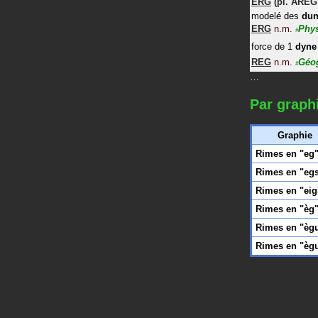
ERG
(pl.
AREG
modelé des
dun
ERG
n.m.
Phy
#
force de 1
dyne
REG
n.m.
Géo
#
…
Par graph
Graphie
Rimes en "eg
Rimes en "eg
Rimes en "eig
Rimes en "èg
Rimes en "èg
Rimes en "èg