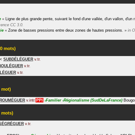
e
«
Ligne de plus grande pente, suivant le fond d'une vallée, d'un vallon, d'un r
icence CC 3.0.
ie
«
Zone de basses pressions entre deux zones de hautes pressions.
»
in
O
0 mots)
<
SUBDÉLÉGUER
v.tr.
BOULÉGUER
v.tr.
LÉGUER
v.tr.
 mot)
ROUMÉGUER
v.intr.
PPI
Familier
Régionalisme
(SudDeLaFrance)
Bougo
#
#
 mots)
SÉGRÉGUER
v.tr.