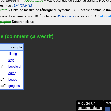
ou
ERGS
)
n.m.
Géographie
«
Vaste étendue de sable (du Sahara, NDLR) o
#
es
.
»
in
TLFI (CNRTL)
sique
«
Unité de mesure de l'
énergie
du système CGS, définie comme le travai
−7
dans 1 centimètre, soit 10
joule.
»
in
Wiktionnaire
- licence CC 3.0.
#Unité
graphie
Désert
rocheux.
ie (comment ça s'écrit)
Exemple
"
filibeg
s"
legs
h"
bobsleigh
"
agrèg
ue"
bègue
ues"
grègues
Ajouter un
Part
commentaire