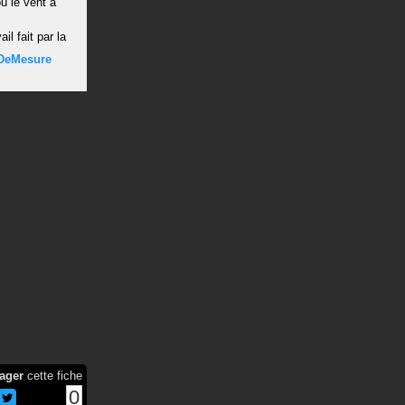
ù le vent a
l fait par la
DeMesure
ager
cette fiche
0