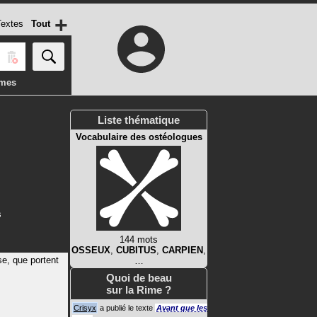
+
extes
Tout
imes
Liste thématique
Vocabulaire des ostéologues
s
144 mots
OSSEUX
,
CUBITUS
,
CARPIEN
,
se, que portent
…
Quoi de beau
sur la Rime ?
Crisyx
a publié le texte
Avant que les