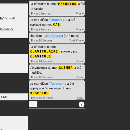
La définition du mot
EFFUSION
a été
remaniée.
Il y a 5 heures
Plus+
avin.
»
in
Le mot-dièse
#Ostéologie
a été
appliqué au mot
CAL
.
fficiel du
Il y a 9 heures
Plus+
Une liste :
#Ostéologie
(144 mots)
Il y a 10 heures
Tout
Plus+
La définition du mot
CLAVICULAIRE
renvoie vers
CLAVICULE
.
Il y a 14 heures
Plus+
L'étymologie du mot
GLÉNER
a été
modifiée.
Il y a 18 heures
Plus+
Le mot-dièse
#Acronyme
a été
appliqué à l'étymologie du mot
VESPÉTRO
.
nner.
Il y a 19 heures
Plus+
…
?