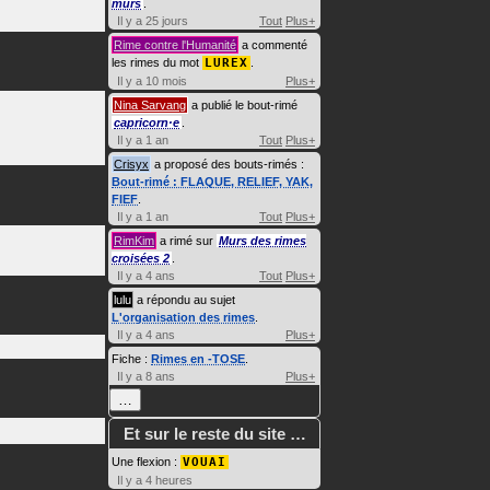
murs
.
Il y a 25 jours
Tout
Plus+
Rime contre l'Humanité
a commenté
les rimes du mot
LUREX
.
Il y a 10 mois
Plus+
Nina Sarvang
a publié le bout-rimé
capricorn·e
.
Il y a 1 an
Tout
Plus+
Crisyx
a proposé des bouts-rimés :
Bout-rimé : FLAQUE, RELIEF, YAK,
FIEF
.
Il y a 1 an
Tout
Plus+
RimKim
a rimé sur
Murs des rimes
croisées 2
.
Il y a 4 ans
Tout
Plus+
lulu
a répondu au sujet
L'organisation des rimes
.
Il y a 4 ans
Plus+
Fiche :
Rimes en -TOSE
.
Il y a 8 ans
Plus+
…
Et sur le reste du site …
Une flexion :
VOUAI
Il y a 4 heures