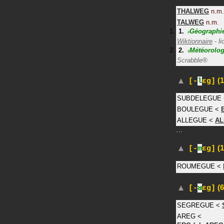
THALWEG
n.m.
TALWEG
n.m.
Géographi
#
Wiktionnaire
- l
Météorolog
#
Scrabble®
(1
[-
l
ɛg]
SUBDELEGUE
BOULEGUE
<
ALLEGUE
<
AL
…
(1
[-
m
ɛg]
ROUMEGUE
<
(6
[-
ʁ
ɛg]
SEGREGUE
<
AREG
<