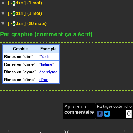
(1 mot)
[-
ɛ
dim]
(1 mot)
[-
s
dim]
(28 mots)
[-
ʁ
dim]
Par graphie (comment ça s'écrit)
Graphie
Exemple
Rimes en "dim"
Vadim
Rimes en "dime"
bidime
Rimes en "dyme"
épendyme
Rimes en "dîme"
dîme
Ajouter un
Partager
cette fiche
commentaire
0