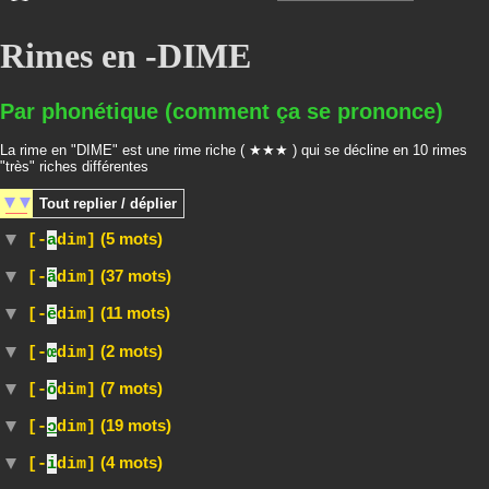
Rimes en -DIME
Par phonétique (comment ça se prononce)
La rime en "DIME" est une rime riche ( ★★★ ) qui se décline en 10 rimes
"très" riches différentes
Tout
replier / déplier
(5 mots)
[-
a
dim]
(37 mots)
[-
ã
dim]
(11 mots)
[-
ē
dim]
(2 mots)
[-
œ
dim]
(7 mots)
[-
ō
dim]
(19 mots)
[-
ɔ
dim]
(4 mots)
[-
i
dim]