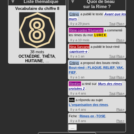
Liste thématique
Quoi de beau
sur la Rime ?
Vocabulaire du chiffre 8
Crisyx
a publié le texte
Avant que les
murs
.
Il y a 29 jours
Tout
Plus+
Rime contre l'Humanité
a commenté
les rimes du mot
LUREX
.
Il y a 10 mois
Plus+
Nina Sarvang
a publié le bout-rimé
38 mots
capricorn·e
.
OCTAÈDRE
,
THÊTA
,
Il y a 1 an
Tout
Plus+
HUITAINE
, …
Crisyx
a proposé des bouts-rimés :
Bout-rimé : FLAQUE, RELIEF, YAK,
FIEF
.
Il y a 1 an
Tout
Plus+
RimKim
a rimé sur
Murs des rimes
croisées 2
.
Il y a 4 ans
Tout
Plus+
lulu
a répondu au sujet
L'organisation des rimes
.
Il y a 4 ans
Plus+
Fiche :
Rimes en -TOSE
.
Il y a 8 ans
Plus+
…