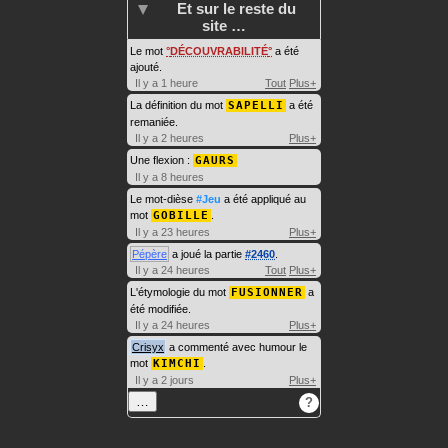
Et sur le reste du
site …
Le mot
DÉCOUVRABILITÉ
a été
ajouté.
Il y a 1 heure
Tout
Plus+
La définition du mot
SAPELLI
a été
remaniée.
Il y a 2 heures
Plus+
Une flexion :
GAURS
Il y a 8 heures
Le mot-dièse
#Jeu
a été appliqué au
mot
GOBILLE
.
Il y a 23 heures
Plus+
Pépère
a joué la partie
#2460
.
Il y a 24 heures
Tout
Plus+
L'étymologie du mot
FUSIONNER
a
été modifiée.
Il y a 24 heures
Plus+
Crisyx
a commenté avec humour le
mot
KIMCHI
.
Il y a 2 jours
Plus+
…
?