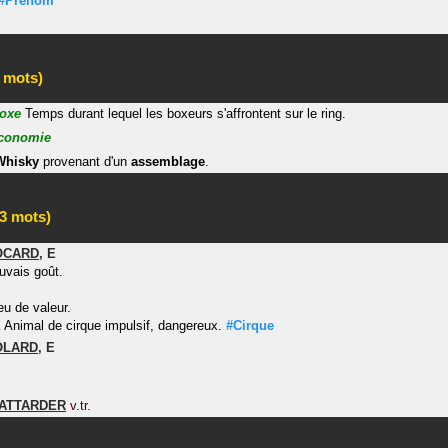
#Prénom
 mots)
oxe
Temps durant lequel les boxeurs s'affrontent sur le ring.
conomie
Whisky
provenant d'un
assemblage
.
3 mots)
OCARD
,
E
uvais goût.
eu de valeur.
Animal de cirque impulsif, dangereux.
#Cirque
.
OLARD
,
E
ATTARDER
v.tr.