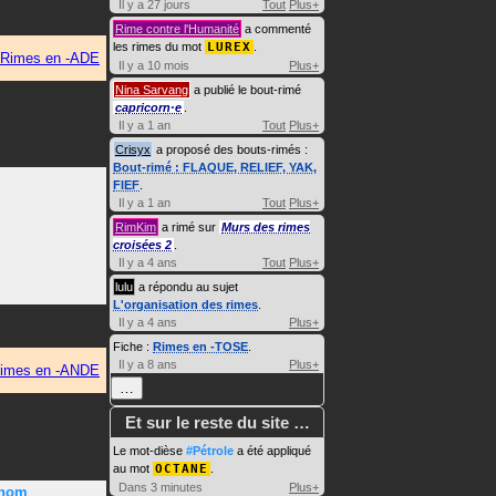
Il y a 27 jours
Tout
Plus+
Rime contre l'Humanité
a commenté
les rimes du mot
LUREX
.
Rimes en -ADE
Il y a 10 mois
Plus+
Nina Sarvang
a publié le bout-rimé
capricorn·e
.
Il y a 1 an
Tout
Plus+
Crisyx
a proposé des bouts-rimés :
Bout-rimé : FLAQUE, RELIEF, YAK,
FIEF
.
Il y a 1 an
Tout
Plus+
RimKim
a rimé sur
Murs des rimes
croisées 2
.
Il y a 4 ans
Tout
Plus+
lulu
a répondu au sujet
L'organisation des rimes
.
Il y a 4 ans
Plus+
Fiche :
Rimes en -TOSE
.
Il y a 8 ans
Plus+
imes en -ANDE
…
Et sur le reste du site …
Le mot-dièse
#Pétrole
a été appliqué
au mot
OCTANE
.
Dans 3 minutes
Plus+
énom