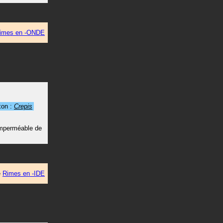
imes en -ONDE
xon :
Crepis
 imperméable de
e
Rimes en -IDE