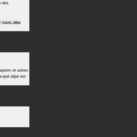
e des
)
champ :
bleu
quiers et autres
cipal objet est