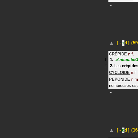
…
(59
[-
i
d]
CRÉPIDE
n.f.
Antiquité
G
#
#
Les
crépide
CYCLOÏDE
n.f.
PÉPONIDE
n.m
nombreuses es
…
(16
[-
ɛ
d]