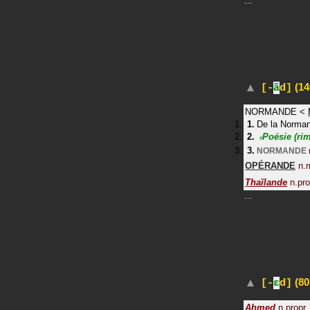
…
(14
[-
ã
d]
NORMANDE
<
De la Norman
Poésie
(ri
#
NORMANDE
OPÉRANDE
n.
Thaïlande
n.pro
…
(80
[-
ɛ
d]
Ahmed
n.propr.