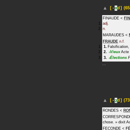
(65
[-
o
d]
FINAUDE
<
FI
adj.
n.
MARAUDES
<
FRAUDE
n.f.
Falsification
Vieux
Acte 
#
Élections
F
#
…
(73
[-
ɔ
d]
RONDES
<
RO
CORRESPOND
chose.
»
dixit
A
FECONDE
<
F