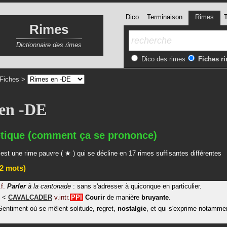
Dico
Terminaison
Rimes
T
Rimes
Dictionnaire des rimes
Dico des rimes
Fiches r
Fiches
>
en -DE
tique (comment ça se prononce)
est une rime pauvre ( ★ ) qui se décline en 17 rimes suffisantes différentes
2 mots)
.f.
Parler
à la cantonade
: sans s'adresser à quiconque en particulier.
<
CAVALCADER
v.intr.
PPI
Courir
de manière
bruyante
.
Sentiment où se mêlent solitude, regret,
nostalgie
, et qui s'exprime notamme