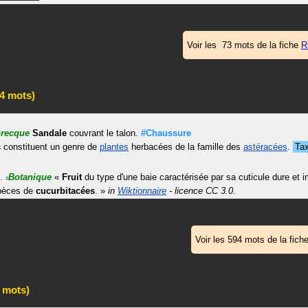
Voir les 73 mots de la fiche
R
4 mots)
recque
Sandale
couvrant le talon.
#Chaussure
s
constituent un genre de
plantes
herbacées de la famille des
astéracées
.
Ta
.
Botanique
«
Fruit
du type d'une baie caractérisée par sa cuticule dure et
#
pèces de
cucurbitacées
.
»
in
Wiktionnaire
- licence CC 3.0.
Voir les 594 mots de la fich
 mots)