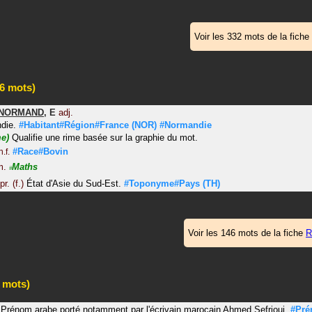
Voir les 332 mots de la fiche
6 mots)
NORMAND
,
E
adj.
die.
#Habitant#Région#France
(NOR)
#Normandie
me)
Qualifie une rime basée sur la graphie du mot.
#Race#Bovin
n.f.
m.
Maths
#
pr. (f.)
État d'Asie du Sud-Est.
#Toponyme#Pays
(TH)
Voir les 146 mots de la fiche
R
 mots)
Prénom arabe porté notamment par l'écrivain marocain Ahmed Sefrioui.
#Pr