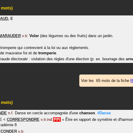
 mots)
NAUD
,
E
MARAUDER
v.tr.
Voler
(des légumes ou des fruits) dans un jardin.
, tromperie qui contrevient à la loi ou aux règlements.
de mauvaise foi et de
tromperie
.
raude électorale
: violation des règles d'une élection (p. ex. bourrage des
urn
Voir les 65 mots de la fiche
R
 mots)
NDE
n.f.
Danse en cercle accompagnée d'une
chanson
.
#Danse
E
<
CORRESPONDRE
v.tr.ind.
PPI
«
Être en rapport de symétrie et d'harmo
cadémie 8
ÉCONDER
v.tr.