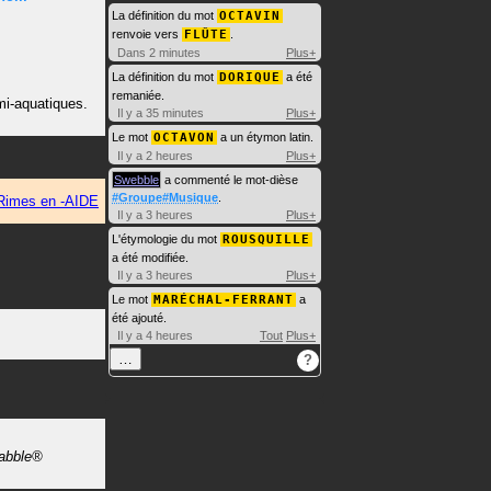
La définition du mot
OCTAVIN
renvoie vers
FLÛTE
.
Dans 2 minutes
Plus+
La définition du mot
DORIQUE
a été
remaniée.
i-aquatiques.
Il y a 35 minutes
Plus+
Le mot
OCTAVON
a un étymon latin.
Il y a 2 heures
Plus+
Swebble
a commenté le mot-dièse
#Groupe#Musique
.
Rimes en -AIDE
Il y a 3 heures
Plus+
L'étymologie du mot
ROUSQUILLE
a été modifiée.
Il y a 3 heures
Plus+
Le mot
MARÉCHAL-FERRANT
a
été ajouté.
Il y a 4 heures
Tout
Plus+
…
?
rabble®