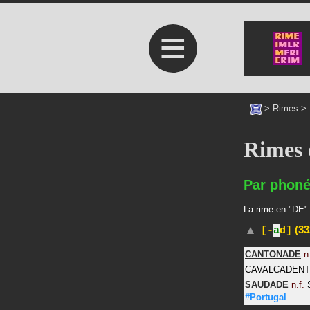
≡
>
Rimes
>
Rimes 
Par phoné
La rime en "DE" 
(33
[-
a
d]
CANTONADE
n
CAVALCADENT
SAUDADE
n.f.
#Portugal