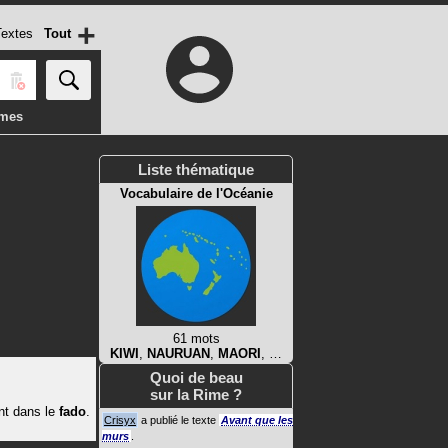
+
extes
Tout
imes
Liste thématique
Vocabulaire de l'Océanie
61 mots
KIWI
,
NAURUAN
,
MAORI
, …
Quoi de beau
sur la Rime ?
nt dans le
fado
.
Crisyx
a publié le texte
Avant que les
murs
.