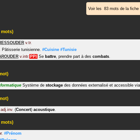
Voir les 83 mots de la fiche
 mots)
RESSOUDER
v.tr.
.
Pâtisserie tunisienne.
#Cuisine
#Tunisie
AROUDER
v.intr.
PPI
Se
battre
, prendre part à des
combats
.
mot)
nformatique
Système de
stockage
des données externalisé et accessible via 
mot)
adj.inv.
(
Concert
)
acoustique
.
 mots)
r.
#Prénom