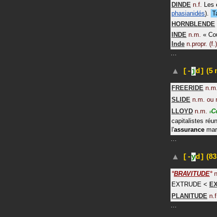
DINDE
n.f.
Les
phasianidés
).
T
HORNBLENDE
INDE
n.m.
«
Cou
Inde
n.propr. (f.)
…
(5 
[-
j
d]
FREERIDE
n.m
SLIDE
n.m. ou n
LLOYD
n.m.
C
#
capitalistes réu
l'
assurance
mari
…
(83
[-
y
d]
°
BRAVITUDE
°
n
EXTRUDE
<
E
PLANITUDE
n.f
…