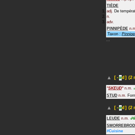
TIÈDE
adj.
De températ
n.
adv.
PINNIPÈDE
n.
Taxon :
Pinnipe
…
(2 
[-
œ
d]
°
SKEUD
°
n.m.
#
STUD
n.m.
For
(2 
[-
ø
d]
LEUDE
n.m.
Hi
#
SMORREBROD
#Cuisine