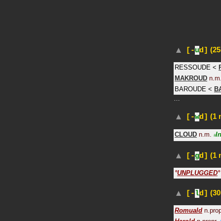
(25
[-
u
d]
RESSOUDE
<
MAKROUD
n.m
BAROUDE
<
B
…
(1 
[-
w
d]
CLOUD
n.m.
I
#
(1 
[-
g
d]
°
UNPLUGGED
°
(30
[-
l
d]
Romuald
n.prop