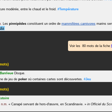
ure modérée, entre le chaud et le froid.
#Température
m.
Les
pinnipèdes
constituent un ordre de
mammifères carnivores
marins sem
dia
Voir les 80 mots de la fiche
mots)
Banlieue
Disque.
me de jeu de
poker
où certaines cartes sont découvertes.
#Jeu
mots)
stoire
n.m.
«
Canapé servant de hors-d'œuvre, en Scandinavie.
»
in
Officiel du Sc