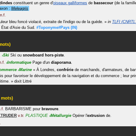
dindes
constituent un genre d'
oiseaux galliformes
de
bassecour
(de la famill
axon :
Meleagris
n.f.
leur bleu foncé violacé, extraite de l'indigo ou de la guède.
»
in
TLFI (CNRTL
État d'Asie du Sud.
#Toponyme#Pays
(IN)
mots)
.
Ski
Ski ou
snowboard
hors
-
piste
.
#
.f.
Informatique
Page d'un
diaporama
.
#
ommerce
Marine
«
À Londres,
confrérie
de marchands, d'armateurs, de ban
#
nis pour favoriser le développement de la navigation et du commerce ; leur prin
time.
»
dixit
Littré
 mots)
.f.
BARBARISME pour
bravoure
.
XTRUDER
v.tr.
PLASTIQUE
Métallurgie
Opérer l'
extrusion
de.
#
.