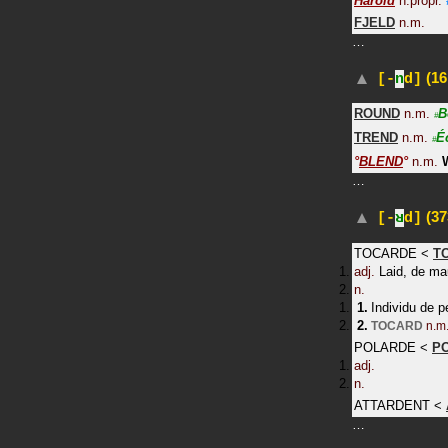
Harold
n.propr.
FJELD
n.m.
…
(16
[-
n
d]
ROUND
n.m.
B
#
TREND
n.m.
É
#
°
BLEND
°
n.m.
…
(37
[-
ʁ
d]
TOCARDE
<
T
adj.
Laid, de ma
n.
Individu de p
TOCARD
n.m
POLARDE
<
P
adj.
n.
ATTARDENT
<
…