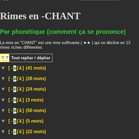
Rimes en -CHANT
Par phonétique (comment ça se prononce)
La rime en "CHANT" est une rime suffisante ( ★★ ) qui se décline en 13
rimes riches différentes
Tout
replier / déplier
(41 mots)
[-
a
∫ã]
(28 mots)
[-
ã
∫ã]
(24 mots)
[-
ē
∫ã]
(3 mots)
[-
œ
∫ã]
(50 mots)
[-
ō
∫ã]
(5 mots)
[-
ɔ
∫ã]
(22 mots)
[-
i
∫ã]