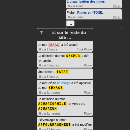
L'organisation des rimes
.
Il y a 4 ans
Plus+
Fiche :
Rimes en -TOSE
.
Il y a 8 ans
Plus+
…
Et sur le reste du
site …
Le mot
ISAAC
a été ajouté.
Il y a 1 heure
Tout
Plus+
La définition du mot
SEXEUR
a été
remaniée.
Il y a 4 heures
Plus+
Une flexion :
TATAT
Il y a 8 heures
Le mot-dièse
#Élevage
a été appliqué
au mot
SEXAGE
.
Il y a 11 heures
Plus+
La définition du mot
AQUARIOPHILE
renvoie vers
AQUARIUM
.
Il y a 11 heures
Plus+
L'étymologie du mot
AFFOURRAGEMENT
a été modifiée.
Il y a 13 heures
Plus+