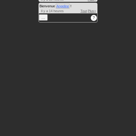
Bienvenue
Angeline
!
Il y a 14 heures
Tout
Plus+
…
?