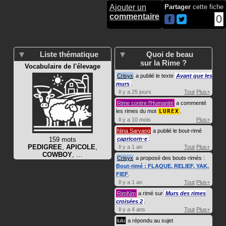
Ajouter un
Partager
cette fiche
commentaire
0
Liste thématique
Quoi de beau
sur la Rime ?
Vocabulaire de l'élevage
Crisyx
a publié le texte
Avant que les
murs
.
Il y a 25 jours
Tout
Plus+
Rime contre l'Humanité
a commenté
les rimes du mot
LUREX
.
Il y a 10 mois
Plus+
Nina Sarvang
a publié le bout-rimé
159 mots
capricorn·e
.
PEDIGREE
,
APICOLE
,
Il y a 1 an
Tout
Plus+
COWBOY
, …
Crisyx
a proposé des bouts-rimés :
Bout-rimé : FLAQUE, RELIEF, YAK,
FIEF
.
Il y a 1 an
Tout
Plus+
RimKim
a rimé sur
Murs des rimes
croisées 2
.
Il y a 4 ans
Tout
Plus+
lulu
a répondu au sujet