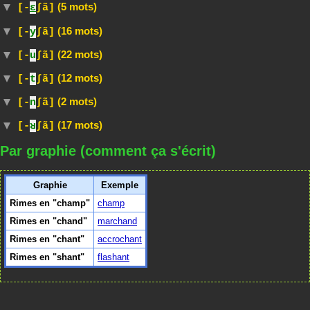
(5 mots)
[-
ɛ
∫ã]
(16 mots)
[-
y
∫ã]
(22 mots)
[-
u
∫ã]
(12 mots)
[-
t
∫ã]
(2 mots)
[-
n
∫ã]
(17 mots)
[-
ʁ
∫ã]
Par graphie (comment ça s'écrit)
Graphie
Exemple
Rimes en "champ"
champ
Rimes en "chand"
marchand
Rimes en "chant"
accrochant
Rimes en "shant"
flashant