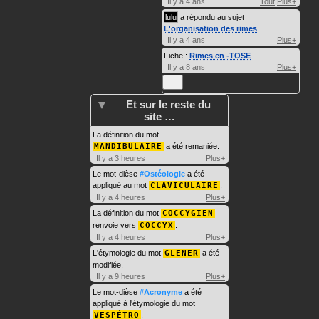
Il y a 4 ans
Tout
Plus+
lulu
a répondu au sujet
L'organisation des rimes
.
Il y a 4 ans
Plus+
Fiche :
Rimes en -TOSE
.
Il y a 8 ans
Plus+
…
Et sur le reste du
site …
La définition du mot
MANDIBULAIRE
a été remaniée.
Il y a 3 heures
Plus+
Le mot-dièse
#Ostéologie
a été
appliqué au mot
CLAVICULAIRE
.
Il y a 4 heures
Plus+
La définition du mot
COCCYGIEN
renvoie vers
COCCYX
.
Il y a 4 heures
Plus+
L'étymologie du mot
GLÉNER
a été
modifiée.
Il y a 9 heures
Plus+
Le mot-dièse
#Acronyme
a été
appliqué à l'étymologie du mot
VESPÉTRO
.