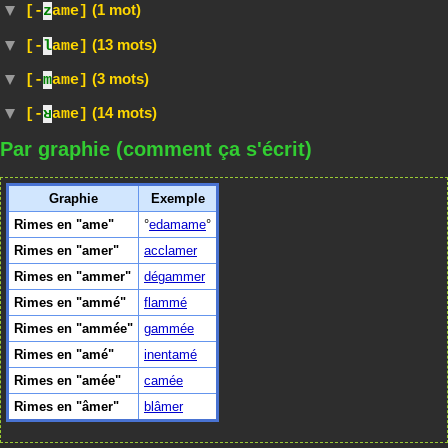
(1 mot)
[-
z
ame]
(13 mots)
[-
l
ame]
(3 mots)
[-
m
ame]
(14 mots)
[-
ʁ
ame]
Par graphie (comment ça s'écrit)
Graphie
Exemple
Rimes en "ame"
edamame
Rimes en "amer"
acclamer
Rimes en "ammer"
dégammer
Rimes en "ammé"
flammé
Rimes en "ammée"
gammée
Rimes en "amé"
inentamé
Rimes en "amée"
camée
Rimes en "âmer"
blâmer