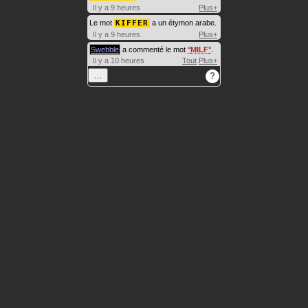
Il y a 9 heures
Plus+
Le mot
KIFFER
a un étymon arabe.
Il y a 9 heures
Plus+
Swebble
a commenté le mot
MILF
.
Il y a 10 heures
Tout
Plus+
…
?