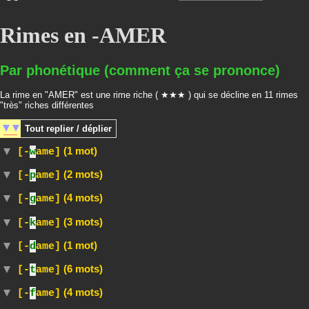
Rimes en -AMER
Par phonétique (comment ça se prononce)
La rime en "AMER" est une rime riche ( ★★★ ) qui se décline en 11 rimes
"très" riches différentes
Tout
replier / déplier
(1 mot)
[-
w
ame]
(2 mots)
[-
p
ame]
(4 mots)
[-
g
ame]
(3 mots)
[-
k
ame]
(1 mot)
[-
d
ame]
(6 mots)
[-
t
ame]
(4 mots)
[-
f
ame]