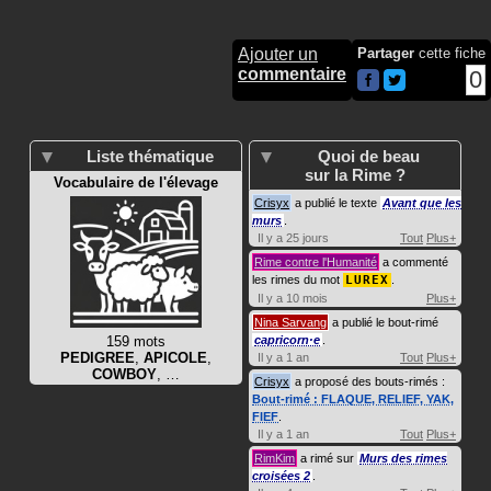
Ajouter un
Partager
cette fiche
commentaire
0
Liste thématique
Quoi de beau
sur la Rime ?
Vocabulaire de l'élevage
Crisyx
a publié le texte
Avant que les
murs
.
Il y a 25 jours
Tout
Plus+
Rime contre l'Humanité
a commenté
les rimes du mot
LUREX
.
Il y a 10 mois
Plus+
Nina Sarvang
a publié le bout-rimé
159 mots
capricorn·e
.
PEDIGREE
,
APICOLE
,
Il y a 1 an
Tout
Plus+
COWBOY
, …
Crisyx
a proposé des bouts-rimés :
Bout-rimé : FLAQUE, RELIEF, YAK,
FIEF
.
Il y a 1 an
Tout
Plus+
RimKim
a rimé sur
Murs des rimes
croisées 2
.