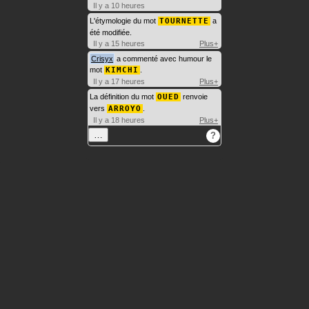
Il y a 10 heures
L'étymologie du mot
TOURNETTE
a
été modifiée.
Il y a 15 heures
Plus+
Crisyx
a commenté avec humour le
mot
KIMCHI
.
Il y a 17 heures
Plus+
La définition du mot
OUED
renvoie
vers
ARROYO
.
Il y a 18 heures
Plus+
…
?