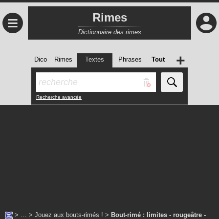
Rimes
≡
Dictionnaire des rimes
+
Dico
Rimes
Textes
Phrases
Tout
Recherche avancée
> … >
Jouez aux bouts-rimés !
>
Bout-rimé : limites - rougeâtre -