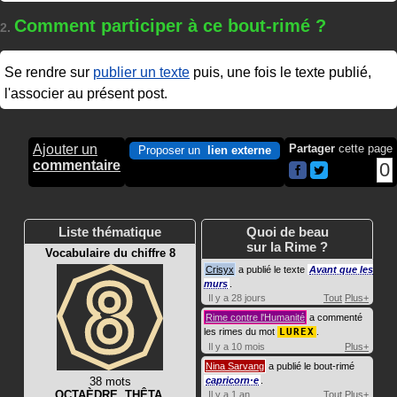
Comment participer à ce bout-rimé ?
2.
Se rendre sur
publier un texte
puis, une fois le texte publié,
l'associer au présent post.
Ajouter un
Partager
cette page
Proposer un
lien externe
commentaire
0
Liste thématique
Quoi de beau
sur la Rime ?
Vocabulaire du chiffre 8
Crisyx
a publié le texte
Avant que les
murs
.
Il y a 28 jours
Tout
Plus+
Rime contre l'Humanité
a commenté
les rimes du mot
LUREX
.
Il y a 10 mois
Plus+
Nina Sarvang
a publié le bout-rimé
38 mots
capricorn·e
.
OCTAÈDRE
,
THÊTA
,
Il y a 1 an
Tout
Plus+