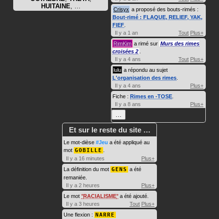
HUITAINE
, …
Crisyx
a proposé des bouts-rimés :
Bout-rimé : FLAQUE, RELIEF, YAK,
FIEF
.
Il y a 1 an
Tout
Plus+
RimKim
a rimé sur
Murs des rimes
croisées 2
.
Il y a 4 ans
Tout
Plus+
lulu
a répondu au sujet
L'organisation des rimes
.
Il y a 4 ans
Plus+
Fiche :
Rimes en -TOSE
.
Il y a 8 ans
Plus+
…
Et sur le reste du site …
Le mot-dièse
#Jeu
a été appliqué au
mot
GOBILLE
.
Il y a 16 minutes
Plus+
La définition du mot
GENS
a été
remaniée.
Il y a 2 heures
Plus+
Le mot
RACIALISME
a été ajouté.
Il y a 3 heures
Tout
Plus+
Une flexion :
NARRE