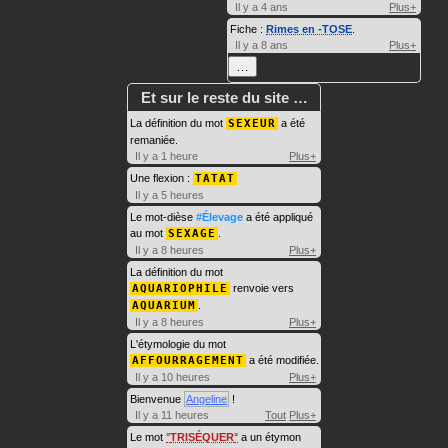
Il y a 4 ans
Plus+
Fiche :
Rimes en -TOSE
.
Il y a 8 ans
Plus+
…
Et sur le reste du site …
La définition du mot
SEXEUR
a été
remaniée.
Il y a 1 heure
Plus+
Une flexion :
TATAT
Il y a 5 heures
Le mot-dièse
#Élevage
a été appliqué
au mot
SEXAGE
.
Il y a 8 heures
Plus+
La définition du mot
AQUARIOPHILE
renvoie vers
AQUARIUM
.
Il y a 8 heures
Plus+
L'étymologie du mot
AFFOURRAGEMENT
a été modifiée.
Il y a 10 heures
Plus+
Bienvenue
Angeline
!
Il y a 11 heures
Tout
Plus+
Le mot
TRISÉQUER
a un étymon