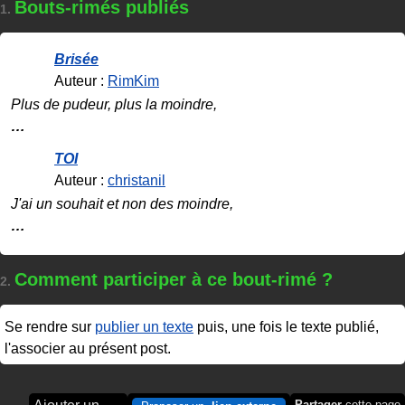
Bouts-rimés publiés
1.
Brisée
Auteur :
RimKim
Plus de pudeur, plus la moindre,
…
TOI
Auteur :
christanil
J'ai un souhait et non des moindre,
…
Comment participer à ce bout-rimé ?
2.
Se rendre sur
publier un texte
puis, une fois le texte publié,
l'associer au présent post.
Partager
cette page