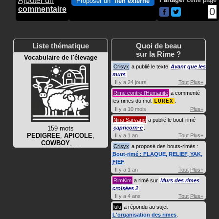
Ajouter un
Proposer un
lien externe
commentaire
0
Liste thématique
Quoi de beau
sur la Rime ?
Vocabulaire de l'élevage
Crisyx
a publié le texte
Avant que les
murs
.
Il y a 24 jours
Tout
Plus+
Rime contre l'Humanité
a commenté
les rimes du mot
LUREX
.
Il y a 10 mois
Plus+
Nina Sarvang
a publié le bout-rimé
159 mots
capricorn·e
.
PEDIGREE
,
APICOLE
,
Il y a 1 an
Tout
Plus+
COWBOY
, …
Crisyx
a proposé des bouts-rimés :
Bout-rimé : FLAQUE, RELIEF, YAK,
FIEF
.
Il y a 1 an
Tout
Plus+
RimKim
a rimé sur
Murs des rimes
croisées 2
.
Il y a 4 ans
Tout
Plus+
lulu
a répondu au sujet
L'organisation des rimes
.