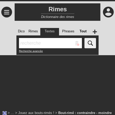
Rimes
≡
Dictionnaire des rimes
+
Dico
Rimes
Textes
Phrases
Tout
Recherche avancée
> … >
Jouez aux bouts-rimés !
>
Bout-rimé : contraindre - moindre